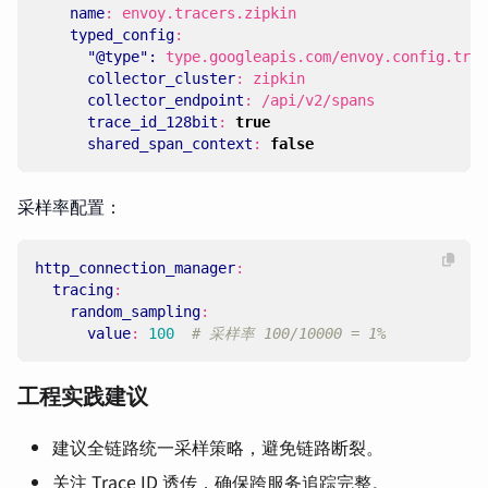
name
:
envoy.tracers.zipkin
typed_config
:
"@type": 
type.googleapis.com/envoy.config.trac
collector_cluster
:
zipkin
collector_endpoint
:
/api/v2/spans
trace_id_128bit
:
true
shared_span_context
:
false
采样率配置：
http_connection_manager
:
tracing
:
random_sampling
:
value
:
100
# 采样率 100/10000 = 1%
工程实践建议
建议全链路统一采样策略，避免链路断裂。
关注 Trace ID 透传，确保跨服务追踪完整。