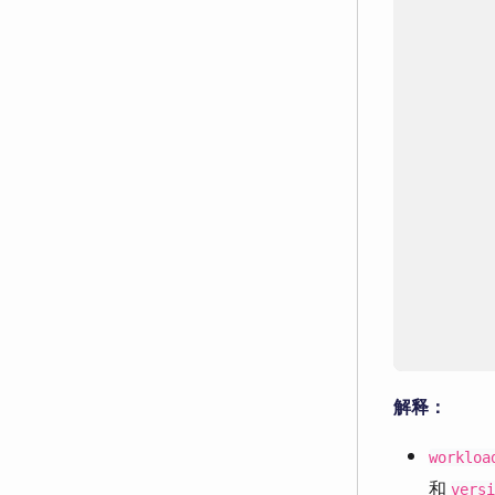
         
解释：
workloa
和
versi