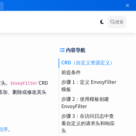
》
搜索
内容导航
CRD（自定义资源定义）
前提条件
步骤 1：定义 EnvoyFilter
应头。
CRD
EnvoyFilter
模板
理时添加、删除或修改其头
步骤 2：使用模板创建
EnvoyFilter
步骤 3：在访问日志中查
看自定义的请求头和响应
用程序
。
头