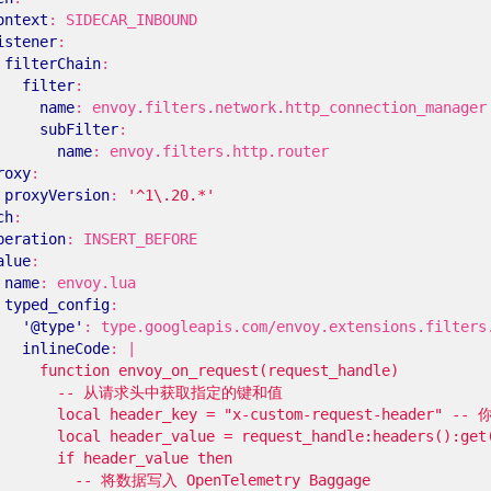
ontext
:
SIDECAR_INBOUND
istener
:
filterChain
:
filter
:
name
:
envoy.filters.network.http_connection_manager
subFilter
:
name
:
envoy.filters.http.router
roxy
:
proxyVersion
:
'^1\.20.*'
ch
:
peration
:
INSERT_BEFORE
alue
:
name
:
envoy.lua
typed_config
:
'@type'
:
type.googleapis.com/envoy.extensions.filters
inlineCode
:
|