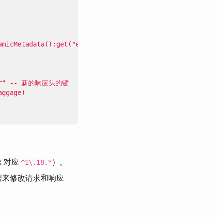
x 对应
）。
^1\.18.*
据来修改请求和响应