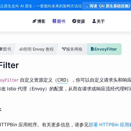
云原生走向 AI 原生：一套面向未来的架构方法论
→ 阅读《AI 原生基础设施
博客
图书
资源
关于
图书
简明 Envoy 教程
服务网格
EnvoyFilter
ilter
自定义资源定义（
CRD
），你可以自定义请求头和响
oyFilter
改 Istio 代理（Envoy）的配置，从而在请求或响应流经代
件
HTTPBin 应用程序。有关更多信息，请参见
部署 HTTPBin 应