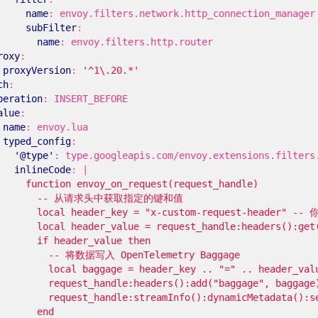
name
:
envoy.filters.network.http_connection_manager
subFilter
:
name
:
envoy.filters.http.router
roxy
:
proxyVersion
:
'^1\.20.*'
ch
:
peration
:
INSERT_BEFORE
alue
:
name
:
envoy.lua
typed_config
:
'@type'
:
type.googleapis.com/envoy.extensions.filters
inlineCode
:
|