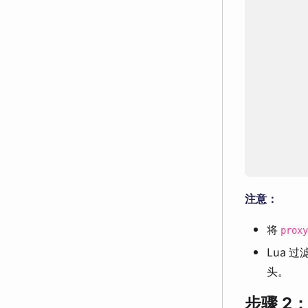
         
注意：
将
proxy
Lua
头。
步骤 2：