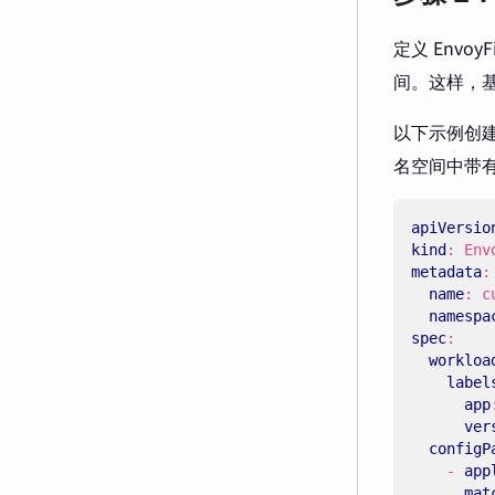
定义 Envo
间。这样，基
以下示例创
名空间中带
apiVersio
kind
:
Env
metadata
:
name
:
c
namespa
spec
:
workloa
label
app
ver
configP
- 
app
mat