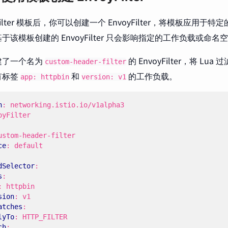
yFilter 模板后，你可以创建一个 EnvoyFilter，将模板应用
于该模板创建的 EnvoyFilter 只会影响指定的工作负载或命名
建了一个名为
的 EnvoyFilter，将 Lu
custom-header-filter
有标签
和
的工作负载。
app: httpbin
version: v1
n
:
networking.istio.io/v1alpha3
oyFilter
ustom-header-filter
ce
:
default
dSelector
:
s
:
:
httpbin
sion
:
v1
atches
:
lyTo
:
HTTP_FILTER
ch
: