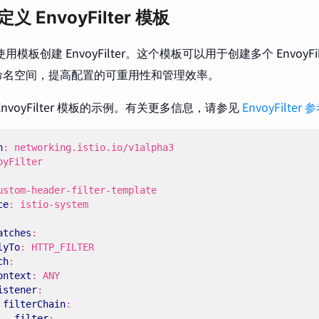
义 EnvoyFilter 模板
许你使用模板创建 EnvoyFilter。这个模板可以用于创建多个 Envoy
命名空间，提高配置的可重用性和管理效率。
nvoyFilter 模板的示例。有关更多信息，请参见
EnvoyFilter 
n
:
networking.istio.io/v1alpha3
oyFilter
ustom-header-filter-template
ce
:
istio-system
atches
:
lyTo
:
HTTP_FILTER
ch
:
ontext
:
ANY
istener
:
filterChain
:
filter
: