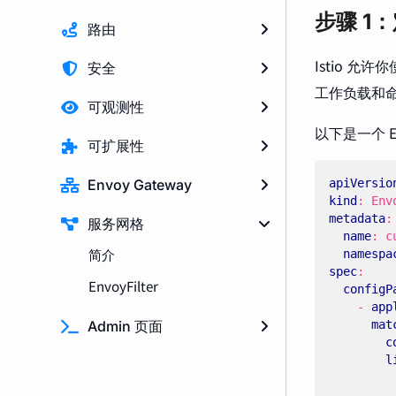
步骤 1：定
路由
Istio 允
安全
工作负载和
可观测性
以下是一个 E
可扩展性
Envoy Gateway
apiVersio
kind
:
Env
metadata
:
服务网格
name
:
c
简介
namespa
spec
:
EnvoyFilter
configP
- 
app
Admin 页面
mat
c
l