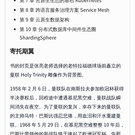
第 8 章 跨语言服务治理方案 Service Mesh
第 9 章 云原生数据架构
第 10 章 分布式数据库中间件生态圈
ShardingSphere
寄托期翼
书的封页是张亮老师选择的老特拉福德球场前矗立的
曼联 Holy Trinity 雕像作为背景图。
1958 年 2 月 6 日，曼联队在南斯拉夫参加欧冠杯获得
半决赛权后，回程途中遭遇慕尼黑空难，曼联战队瞬
间消失在夜空。为了曼联的复兴，幸存下来的曼联队
的主帅马特・巴斯比强忍悲痛，用血泪和汗水重建曼
联。1968 年 5 月 29 日，在慕尼黑空难整整 10 年后，
巴斯比带领他的新战队终于捧起了欧洲冠军杯，告慰