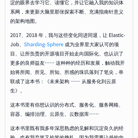
淀的眼界去学习它、读懂它，并让它融入我的知识体
系网，来更新大脑里那张探索不断、充满指南针意义
的架构地图。
2017、2018 年，我与这些变化同进同退，让 Elastic-
Job、
Sharding-Sphere
成为业界里大家认可的项
目、让所负责的开源项目开始走向国际化、也认识了
更多的良师益友…… 这种种的经历和发展，触动我开
始将所闻、所见、所知、所感的珠玑落到了笔尖，串
联成了这本书：《未来架构 —— 从服务化到云原
生》。
这本书里有你想认识的分布式、服务化、服务网格、
容器、编排治理、云原生、云数据库……
这本书里既有我多年深思熟虑的见解和沉淀良久的经
验，也有我弃笔又拾笔的挣扎，因为我需要让书的内