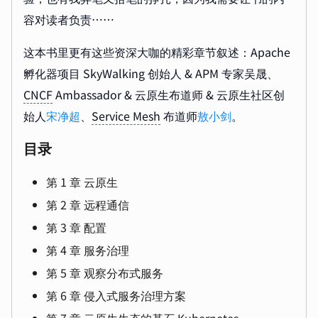
容对读者负责……
这本书里更有这些资深大咖的精彩章节叙述：Apache
孵化器项目 SkyWalking 创始人 & APM 专家吴晟、
CNCF
Ambassador & 云原生布道师 & 云原生社区创
始人
宋净超
、
Service Mesh
布道师
敖小剑
。
目录
第 1 章 云原生
第 2 章 远程通信
第 3 章 配置
第 4 章 服务治理
第 5 章 观察分布式服务
第 6 章 侵入式服务治理方案
第 7 章 云原生生态的基石 Kubernetes