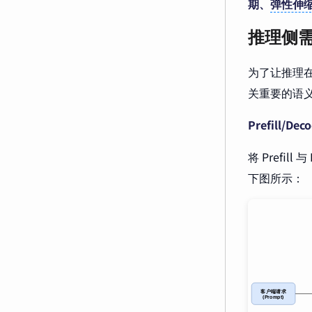
期、
弹性伸
推理侧需
为了让推理在
关重要的语
Prefill/De
将 Prefi
下图所示：