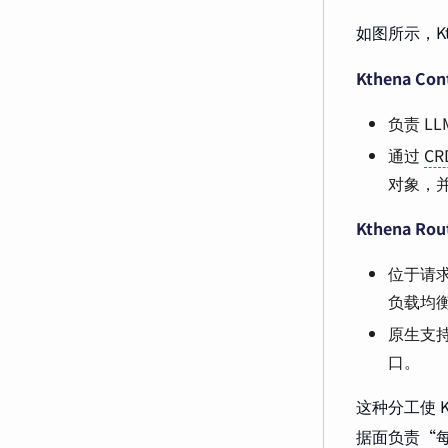
如图所示，K
Kthena Co
负责 
通过
CR
对象，并
Kthena R
位于请求
负载均
原生支持
口。
这种分工使 
据面负责“