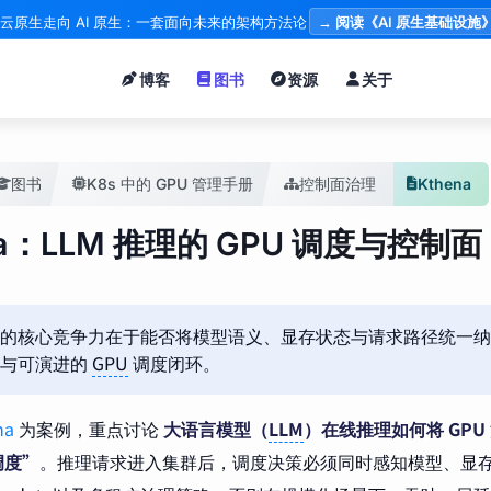
云原生走向 AI 原生：一套面向未来的架构方法论
→ 阅读《AI 原生基础设施
博客
图书
资源
关于
图书
K8s 中的 GPU 管理手册
控制面治理
Kthena
na：LLM 推理的 GPU 调度与控制面
的核心竞争力在于能否将模型语义、显存状态与请求路径统一纳
控与可演进的
GPU
调度闭环。
na
为案例，重点讨论
大语言模型（
LLM
）在线推理如何将 GP
调度”
。推理请求进入集群后，调度决策必须同时感知模型、显