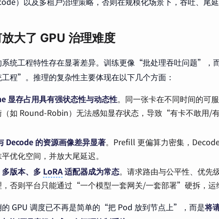
ll/Decode）以及多租户治理策略，否则在规模化场景下，吞吐、
放大了 GPU 治理难度
的系统工程特性存在显著差异。训练更像“批处理吞吐问题”，
统工程”。推理的复杂性主要体现在以下几个方面：
ache 显存占用具有强状态性与动态性
。同一张卡在不同时间的可
（如 Round-Robin）无法感知显存状态，导致“有卡不敢用
ll 与 Decode 的资源画像差异显著
。Prefill 更偏算力密集，Dec
抹平优化空间，并放大尾延迟。
、多版本、多
LoRA
适配器成为常态
。请求路由与公平性、优先
理，否则平台只能通过“一个模型一套网关/一套部署”硬拆，运
的 GPU 调度已不再是简单的“把 Pod 放到节点上”，而是
将