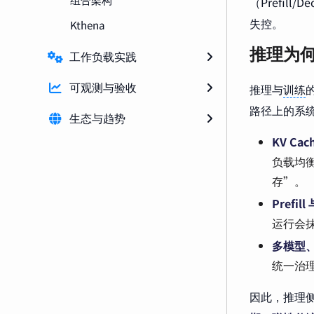
（Prefi
失控。
Kthena
推理为何
工作负载实践
推理与
训练
可观测与验收
路径上的系
生态与趋势
KV C
负载均衡
存”。
Prefi
运行会
多模型
统一治
因此，推理侧