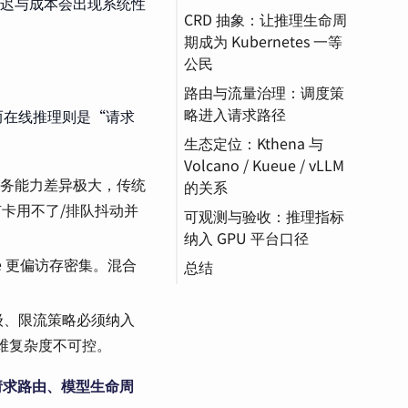
尾延迟与成本会出现系统性
CRD 抽象：让推理生命周
CRD（自定义资源定
灰度发布（Canary
期成为 Kubernetes 一等
义）
Release）
公民
路由与流量治理：调度策
略进入请求路径
而在线推理则是“请求
生态定位：Kthena 与
Token
Volcano / Kueue / vLLM
服务能力差异极大，传统
的关系
/有卡用不了/排队抖动并
可观测与验收：推理指标
SGLang
纳入 GPU 平台口径
ode 更偏访存密集。混合
总结
级、限流策略必须纳入
维复杂度不可控。
请求路由、模型生命周