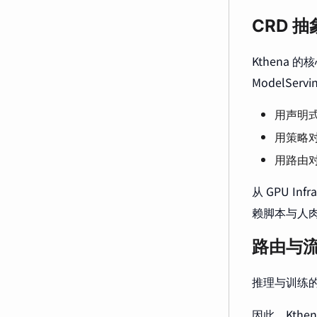
CRD 抽
Kthena 
ModelSe
用声明式
用策略
用路由
从 GPU I
赖脚本与人
路由与
推理与训练
因此，Kth