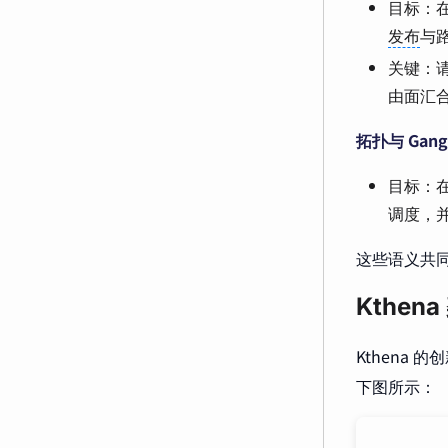
目标：在
发布
与
关键：请
由面汇
拓扑与 Gan
目标：在
调度，
这些语义共
Kthe
Kthena
下图所示：