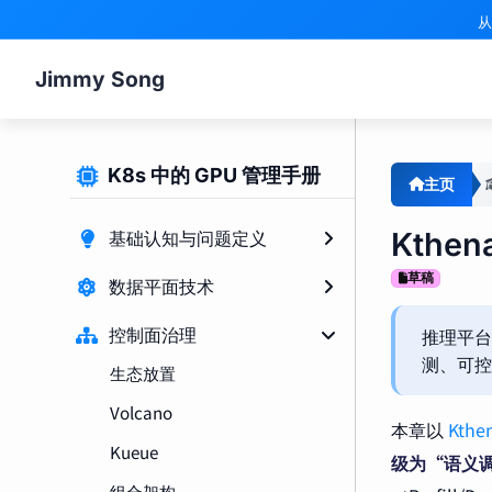
从
Jimmy Song
K8s 中的 GPU 管理手册
主页
Kthe
基础认知与问题定义
草稿
数据平面技术
推理平台
控制面治理
测、可
生态放置
Volcano
本章以
Kthe
Kueue
级为“语义
组合架构