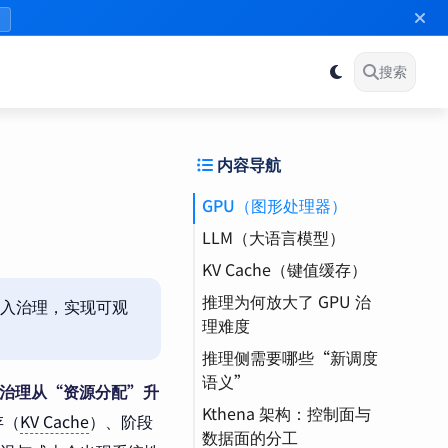
》
搜索
内容导航
GPU（图形处理器）
LLM（大语言模型）
KV Cache（键值缓存）
推理为何放大了 GPU 治
入治理，实现可观
理难度
推理侧需要哪些“新调度
训练（Training）
语义”
LoRA（低秩自适应）
U 治理从“资源分配”升
Kthena 架构：控制面与
TTFT（首 token 延
存（
KV Cache
）、阶段
弹性伸缩（Elastic
数据面的分工
迟）
Scaling）