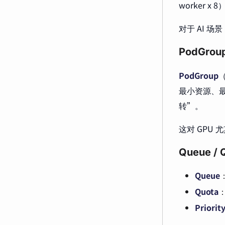
worker 
对于 AI 场景，
PodGr
PodGroup
（
最小资源、
转”。
这对 GPU
Queue /
Queue
Quota
Priorit