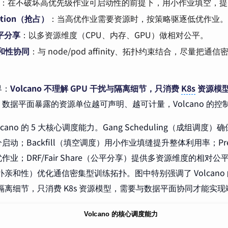
：在不破坏高优先级作业可启动性的前提下，用小作业填空，提
ption（抢占）
：当高优作业需要资源时，按策略驱逐低优作业。
公平分享
：以多资源维度（CPU、内存、GPU）做相对公平。
和性协同
：与 node/pod affinity、拓扑约束结合，尽量把
界：
Volcano 不理解 GPU 干扰与隔离细节，只消费
K8s
资源模
数据平面暴露的资源单位越可声明、越可计量，Volcano 的
lcano 的 5 大核心调度能力。Gang Scheduling（成组调
启动；Backfill（填空调度）用小作业填缝提升整体利用率；Pre
业；DRF/Fair Share（公平分享）提供多资源维度的相对公平；
ty（拓扑亲和性）优化通信密集型训练拓扑。图中特别强调了 Volcan
与隔离细节，只消费 K8s 资源模型，需要与数据平面协同才能实