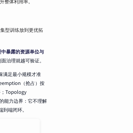
升整体利用率。
通信密集型训练放到更优拓
型中暴露的资源单位与
控制面治理就越可验证。
度）确保满足最小规模才准
emption（抢占）按
Topology
o 的能力边界：它不理解
现端到端闭环。