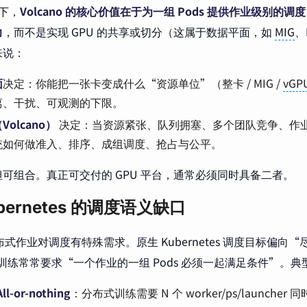
景下，
Volcano 的核心价值在于为一组 Pods 提供作业级别的
力
，而不是实现 GPU 的共享或切分（这属于数据平面，如
MIG
、
来说：
面
决定：你能把一张卡变成什么“资源单位”（整卡 / MIG /
vGP
离、干扰、可观测的下限。
olcano）
决定：当资源紧张、队列拥塞、多个团队竞争、作
统如何做准入、排序、成组调度、抢占与公平。
可组合。真正可交付的 GPU 平台，通常必须同时具备二者。
bernetes 的调度语义缺口
式作业对调度有特殊需求。原生 Kubernetes 调度目标偏向“尽
I 训练常常要求“一个作业的一组 Pods 必须一起满足条件”。
All-or-nothing
：分布式训练需要 N 个 worker/ps/launche