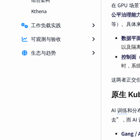
在 GPU 场
Kthena
公平治理能
等）。具体
工作负载实践
数据平
可观测与验收
以及隔
生态与趋势
控制面（V
时，系
这两者正交但
原生 Ku
AI
训练
和分布
去”，而 A
Gang / 