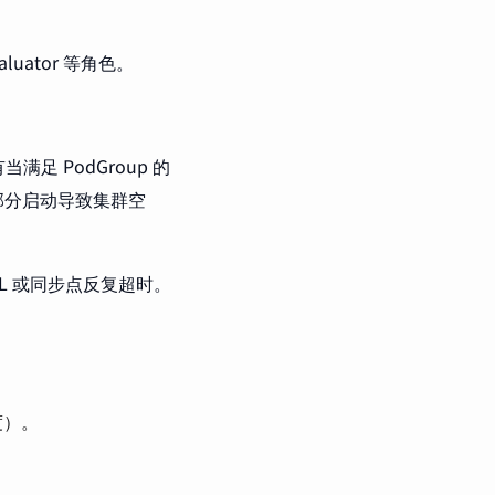
valuator 等角色。
满足 PodGroup 的
部分启动导致集群空
CL 或同步点反复超时。
度）。
。