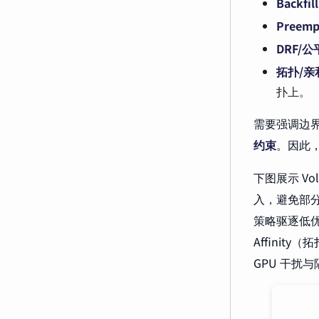
Backfill
Preem
DRF/
拓扑/亲
扑上。
需要强调边
约束
。因此，
下图展示 Vo
入，避免部分
策略驱逐低优作
Affini
GPU 干扰