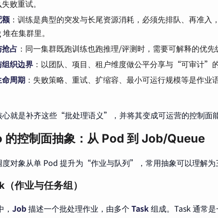
么失败重试。
配额
：训练是典型的突发与长尾资源消耗，必须先排队、再准入
ng 堆在集群里。
与抢占
：同一集群既跑训练也跑推理/评测时，需要可解释的优先
与组织边界
：以团队、项目、租户维度做公平分享与“可审计”
生命周期
：失败策略、重试、扩缩容、最小可运行规模等是作业语义
o 的核心就是补齐这些“批处理语义”，并将其变成可运营的控制面
no 的控制面抽象：从 Pod 到 Job/Queue
o 将调度对象从单 Pod 提升为“作业与队列”，常用抽象可以理解
Task（作业与任务组）
 中，
Job
描述一个批处理作业，由多个
Task
组成。Task 通常是