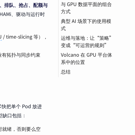
与 GPU 数据平面的组合
PodGroup（成组调度
K8s（Kubernetes）
调度、排队、抢占、配额与
方式
的原子单元）
HAMi、驱动与运行时
典型 AI 场景下的使用模
Queue / Quota /
整卡分配（最小集成，
式
Priority（秩序的三要
最强确定性）
素）
U
/ time-slicing 等），
运维与落地：让“策略”
MIG（硬切分：强隔离
分布式训练
Device Plugin（设备
变成“可运营的规则”
但单位离散）
插件）
评测/批量推理
业有拓扑与同步约束
Volcano 在 GPU 平台体
HAMi / 共享型虚拟化
SLO（服务等级目标）
与在线推理共存（混部
系中的位置
（可声明共享，治理难
集群）
Checkpoint（检查
度上升）
总结
点）
虚拟化
（Virtualization）
快把单个 Pod 放进
典型缺口包括：
r 同时就绪，否则要么空