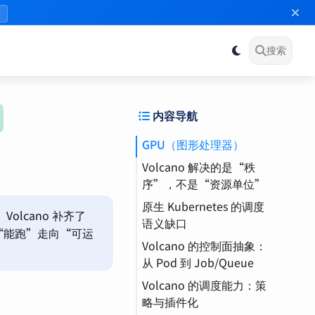
》
搜索
内容导航
GPU（图形处理器）
Volcano 解决的是“秩
序”，不是“资源单位”
原生 Kubernetes 的调度
MIG（多实例 GPU）
lcano 补齐了
语义缺口
vGPU（虚拟 GPU）
台从“能跑”走向“可运
Volcano 的控制面抽象：
训练（Training）
从 Pod 到 Job/Queue
Volcano 的调度能力：策
Job / Task（作业与任
略与插件化
务组）