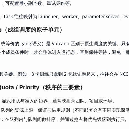
x 8），可配置最小副本数、重试策略等。
Task 往往映射为 launcher、worker、parameter server、e
oup（成组调度的原子单元）
或等价的 gang 语义）是 Volcano 区别于原生调度的关键。只有当
最小成员条件时，才会整体进入运行态，否则保持等待，避免“
 尤其关键。例如，8 卡训练只拿到 2 卡就先跑起来，往往会在 NC
 Quota / Priority（秩序的三要素）
：显式排队与准入的边界，通常映射为团队、项目或环境。
：队列的资源上限、保证与借用规则（不同部署会有不同实现深
y
：在队列内与队列间做排序，并通过抢占将优先级落到执行层