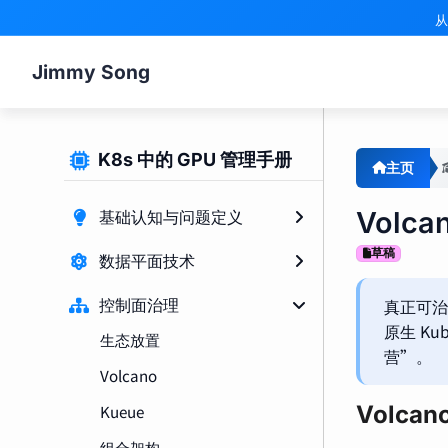
从
Jimmy Song
K8s 中的 GPU 管理手册
主页
Volc
基础认知与问题定义
草稿
数据平面技术
真正可
控制面治理
原生 K
生态放置
营”。
Volcano
Volc
Kueue
组合架构