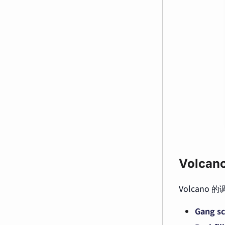
Volc
Volcan
Gang s