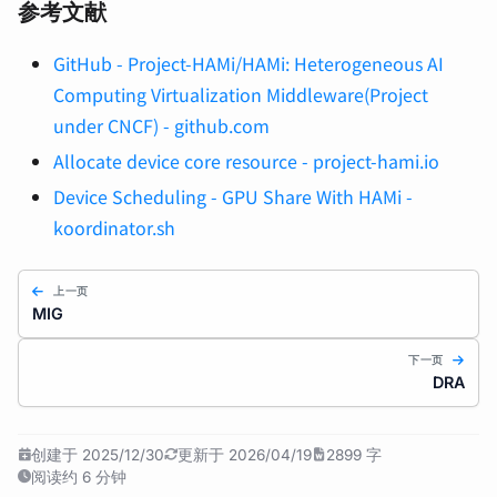
参考文献
GitHub - Project-HAMi/HAMi: Heterogeneous AI
Computing Virtualization Middleware(Project
under CNCF) - github.com
Allocate device core resource - project-hami.io
Device Scheduling - GPU Share With HAMi -
koordinator.sh
上一页
MIG
下一页
DRA
创建于 2025/12/30
更新于 2026/04/19
2899 字
阅读约 6 分钟