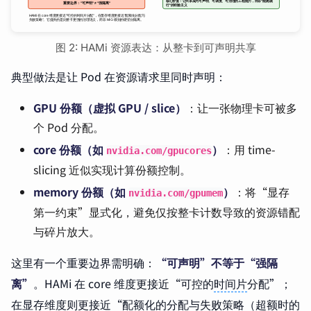
图 2: HAMi 资源表达：从整卡到可声明共享
典型做法是让 Pod 在资源请求里同时声明：
GPU 份额（虚拟 GPU / slice）
：让一张物理卡可被多
个 Pod 分配。
core 份额（如
）
：用 time-
nvidia.com/gpucores
slicing 近似实现计算份额控制。
memory 份额（如
）
：将“显存
nvidia.com/gpumem
第一约束”显式化，避免仅按整卡计数导致的资源错配
与碎片放大。
这里有一个重要边界需明确：
“可声明”不等于“强隔
离”
。HAMi 在 core 维度更接近“可控的
时间片
分配”；
在显存维度则更接近“配额化的分配与失败策略（超额时的