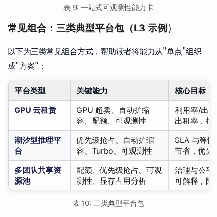
表 9: 一站式可观测性能力卡
常见组合：三类典型平台包（L3 示例）
以下为三类常见组合方式，帮助读者将能力从"单点"组织
成"方案"：
平台类型
关键能力
核心目标
GPU 云租赁
GPU 超卖、自动扩缩
利用率/出租
容、配额、可观测性
出租率，控
潮汐型推理平
优先级抢占、自动扩缩
SLA 与弹
台
容、Turbo、可观测性
节省，优先
多团队共享资
配额、优先级抢占、可观
治理与公平优
源池
测性、显存占用分析
可解释，降
表 10: 三类典型平台包