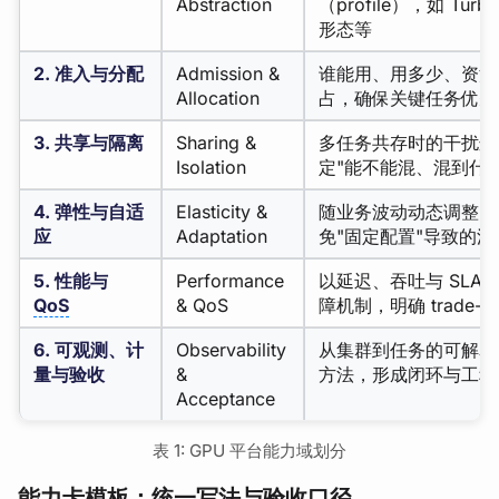
Abstraction
（profile），如 Tur
形态等
2. 准入与分配
Admission &
谁能用、用多少、资源
Allocation
占，确保关键任务优先
3. 共享与隔离
Sharing &
多任务共存时的干扰边
Isolation
定"能不能混、混到什么
4. 弹性与自适
Elasticity &
随业务波动动态调整资
应
Adaptation
免"固定配置"导致的
5. 性能与
Performance
以延迟、吞吐与 SLA
QoS
& QoS
障机制，明确 trade-of
6. 可观测、计
Observability
从集群到任务的可解释
量与验收
&
方法，形成闭环与工程
Acceptance
表 1: GPU 平台能力域划分
能力卡模板：统一写法与验收口径