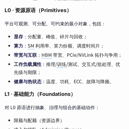
L0 · 资源原语（Primitives）
平台可观测、可分配、可约束的最小对象，包括：
显存
：分配量、峰值、碎片与回收；
算力
：
SM
利用率、算力份额、调度时间片；
带宽与互联
：
HBM
带宽、PCIe/NVLink 拓扑与争用；
工作负载属性
：推理/
训练
/测试、交互式/批处理、优
先级与期限；
健康与热状态
：温度、功耗、ECC、故障与降频。
L1 · 基础能力（Foundations）
对 L0 原语进行抽象、治理与组合的基础动作：
限额与配额（资源边界）