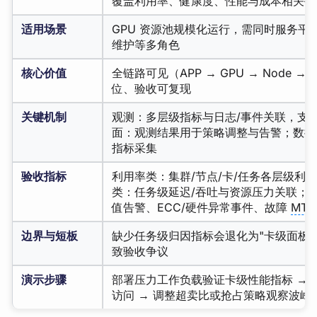
覆盖利用率、健康度、性能与成本相关指
适用场景
GPU 资源池规模化运行，需同时服务平台
维护等多角色
核心价值
全链路可见（APP → GPU → Node → 
位、验收可复现
关键机制
观测：多层级指标与日志/事件关联，支
面：观测结果用于策略调整与告警；数据
指标采集
验收指标
利用率类：集群/节点/卡/任务各层级利
类：任务级延迟/吞吐与资源压力关联；
值告警、ECC/硬件异常事件、故障
MTT
边界与短板
缺少任务级归因指标会退化为"卡级面板
致验收争议
演示步骤
部署压力工作负载验证卡级性能指标 → 部
访问 → 调整超卖比或抢占策略观察波峰