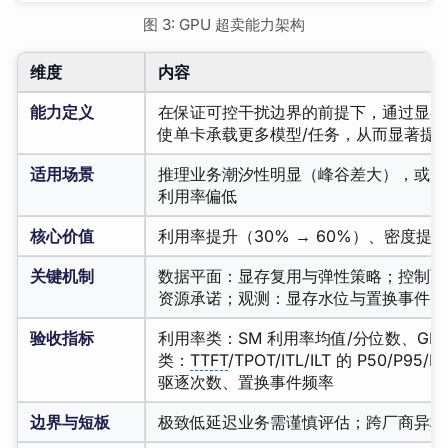
图 3: GPU 超卖能力架构
维度
内容
能力定义
在保证可控干扰边界的前提下，通过显存
使单卡承载更多模型/任务，从而显著提高 
适用场景
推理业务潮汐性明显（峰谷差大），或多
利用率偏低
核心价值
利用率提升（30% → 60%）、密度提
关键机制
数据平面：显存复用与弹性策略；控制面
资源承诺；观测：显存水位与置换事件
验收指标
利用率类：SM 利用率均值/分位数、GP
类：
TTFT
/TPOT/ITL/ILT 的 P50/P
驱逐次数、置换事件频率
边界与短板
极致低延迟业务需谨慎评估；跨厂商异构