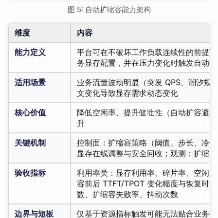
图 5: 自动扩缩容能力架构
维度
内容
能力定义
平台可在不破坏工作负载连续性的前提下
务显存配置，并在压力变化时触发自动扩
适用场景
业务流量波动明显（突发 QPS、潮汐规
文变化导致显存需求动态变化
核心价值
降低空闲率、提升健壮性（自动扩容避免
升
关键机制
控制面：扩缩容策略（阈值、步长、冷却
显存在线调整与安全回收；观测：扩缩容
验收指标
利用率类：显存利用率、碎片率、空闲显
容前后 TTFT/TPOT 变化幅度与恢复
数、扩缩容失败率、抖动次数
边界与短板
仅基于资源指标触发可能无法贴合业务指