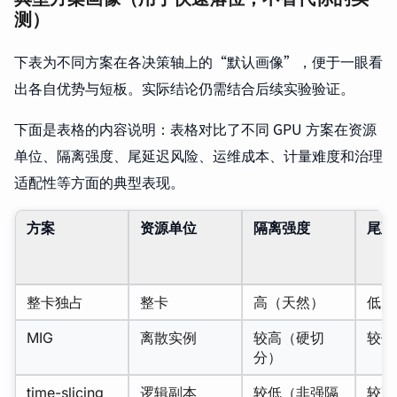
测）
下表为不同方案在各决策轴上的“默认画像”，便于一眼看
出各自优势与短板。实际结论仍需结合后续实验验证。
下面是表格的内容说明：表格对比了不同 GPU 方案在资源
单位、隔离强度、尾延迟风险、运维成本、计量难度和治理
适配性等方面的典型表现。
方案
资源单位
隔离强度
尾延
整卡独占
整卡
高（天然）
低
MIG
离散实例
较高（硬切
较低
分）
time-slicing
逻辑副本
较低（非强隔
较高