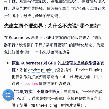
与干扰、观测与计量能力、运维重配置成本、兼容性与侵入
性、以及异构扩展路径。后续每个章节与实验都会回填到这
张矩阵中，形成可验证的结论链。
先建立两个硬边界：为什么不先说“哪个更好”
在 Kubernetes 语境下，GPU 方案的讨论容易陷入“调度
器不行 / 设备插件不行 / 某项目更强”的情绪化结论。为避
免比较维度混乱，本书先明确两条边界：
原生 Kubernetes 对 GPU 的主流语义是整数型设备资
源
：依赖
device plugin
（设备插件，Device Plugin）
把设备作为扩展资源暴露给 kubelet 与调度器，用户
通过
请求与消耗该资源。
resources
“共享/超卖”不是原生语义
：当前看到“一张卡跑多
个 Pod”，通常是数据平面或厂商栈在整数语义之上
做了复用（如
time-slicing
，时间片复用）。