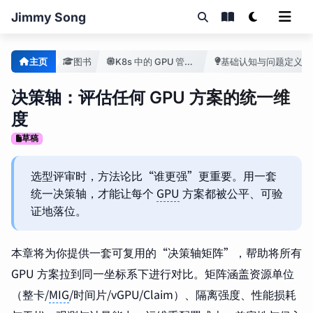
Jimmy Song
主页
图书
K8s 中的 GPU 管理手册
基础认知与问题定义
决策轴：评估任何 GPU 方案的统一维
度
草稿
选型评审时，方法论比“谁更强”更重要。用一套
统一决策轴，才能让每个
GPU
方案都被公平、可验
证地落位。
本章将为你提供一套可复用的“决策轴矩阵”，帮助将所有
GPU 方案拉到同一坐标系下进行对比。矩阵涵盖资源单位
（整卡/
MIG
/时间片/vGPU/Claim）、隔离强度、性能损耗