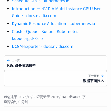
Schedule GPUs - kubernetes.io
Introduction — NVIDIA Multi-Instance GPU User
Guide - docs.nvidia.com
Dynamic Resource Allocation - kubernetes.io
Cluster Queue | Kueue - Kubernetes -
kueue.sigs.k8s.io
DCGM-Exporter - docs.nvidia.com
上一页
K8s 设备资源模型
下一章节
数据平面技术
创建于 2025/12/30
更新于 2026/04/19
4089 字
阅读约 9 分钟