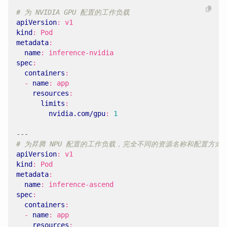
# 为 NVIDIA GPU 配置的工作负载
apiVersion
:
v1
kind
:
Pod
metadata
:
name
:
inference-nvidia
spec
:
containers
:
- 
name
:
app
resources
:
limits
:
nvidia.com/gpu
:
1
---
# 为昇腾 NPU 配置的工作负载，完全不同的资源名称和配置方式
apiVersion
:
v1
kind
:
Pod
metadata
:
name
:
inference-ascend
spec
:
containers
:
- 
name
:
app
resources
: