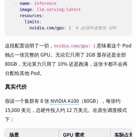
- 
name
:
inference
image
:
llm-serving:latest
resources
:
limits
:
nvidia.com/gpu
:
1
# 必须申请整张 GPU
这段配置说明了一切，
意味着这个 Pod
nvidia.com/gpu: 1
独占一张完整的 GPU。无论它只用了 2GB 显存还是全部
80GB，无论算力只用了 10% 还是跑满，这张卡都不会再
分配给其他 Pod。
真实代价
假设一个集群有 8 张
NVIDIA A100
（80GB），每张约
15,000 美元，总硬件投入约 12 万美元。在原生调度模式
下：
场景
GPU 需求
实际占用