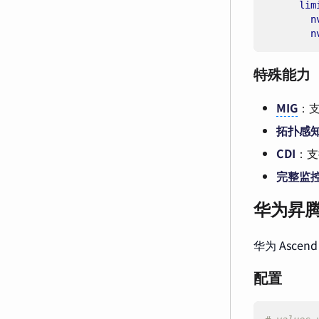
lim
n
n
特殊能力
MIG
：支持
拓扑感
CDI
：
完整监
华为昇腾
华为 Asce
配置