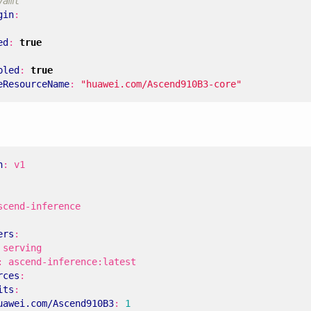
yaml
gin
:
ed
:
true
bled
:
true
eResourceName
:
"huawei.com/Ascend910B3-core"
n
:
v1
scend-inference
ers
:
serving
:
ascend-inference:latest
rces
:
its
:
uawei.com/Ascend910B3
:
1