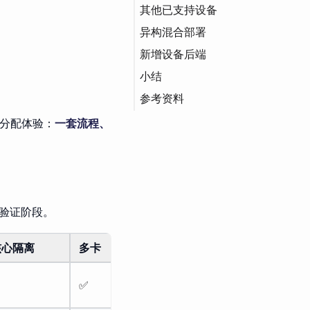
其他已支持设备
VNPU 软切分
使用示例
配置
MIG（多实例 GPU）
DCU（深度计算单
异构混合部署
支持的芯片型号
使用示例
Helm
NVLink
资源限制（Resource
元）
Limit）
新增设备后端
设备类型过滤
Container（容器）
XPU
小结
统一监控
NVML（NVIDIA 管理
库）
参考资料
源分配体验：
一套流程、
适配验证阶段。
核心隔离
多卡
状态
✅
生产可用