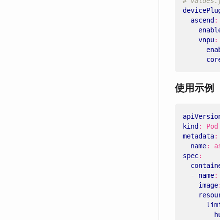
# values.
devicePlu
ascend
:
enabl
vnpu
:
ena
cor
使用示例
apiVersio
kind
:
Pod
metadata
:
name
:
a
spec
:
contain
- 
name
:
image
resou
lim
h