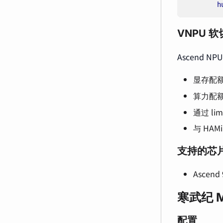
h
VNPU 
Ascend N
显存配
算力配
通过 li
与 HA
支持的芯
Ascend
寒武纪 
配置