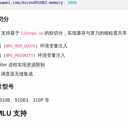
uawei.com/Ascend910B3-memory
:
2000
软切分
PU 支持基于
的软切分，实现显存与算力的细粒度共享
libvnpu.so
额（
）环境变量注入
NPU_MEM_QUOTA
额（
）环境变量注入
NPU_PRIORITY
miter 进程实现
资源限制
Mi 调度器无缝集成
片型号
 910B、910B3、310P 等
MLU 支持