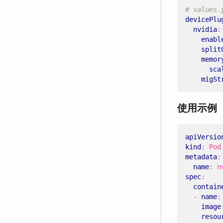
# values.
devicePlu
nvidia
:
enabl
split
memor
sca
migSt
使用示例
apiVersio
kind
:
Pod
metadata
:
name
:
n
spec
:
contain
- 
name
:
image
resou