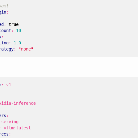
yaml
gin
:
ed
:
true
Count
:
10
y
:
ling
:
1.0
rategy
:
"none"
n
:
v1
vidia-inference
ers
:
serving
:
vllm:latest
rces
: