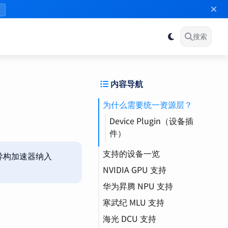
》
搜索
内容导航
为什么需要统一资源层？
Device Plugin（设备插
件）
支持的设备一览
种异构加速器纳入
NVIDIA GPU 支持
GPU（图形处理器）
华为昇腾 NPU 支持
配置
NPU（神经网络处理
器）
寒武纪 MLU 支持
使用示例
配置
MLU（机器学习处理
海光 DCU 支持
特殊能力
使用示例
配置
器）