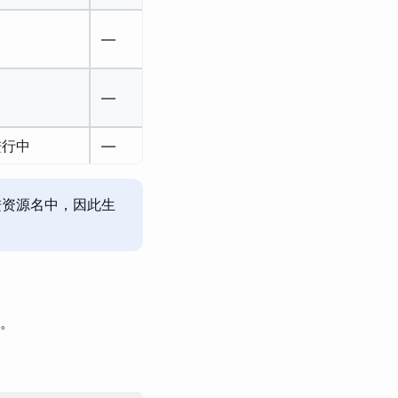
—
生产可用
—
生产可用
进行中
—
适配中
进资源名中，因此生
力。