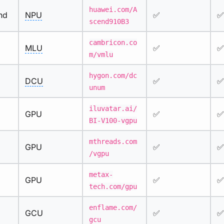
huawei.com/A
nd
NPU
✅
✅
scend910B3
cambricon.co
MLU
✅
✅
m/vmlu
hygon.com/dc
DCU
✅
✅
unum
iluvatar.ai/
GPU
✅
✅
BI-V100-vgpu
mthreads.com
GPU
✅
✅
/vgpu
metax-
GPU
✅
✅
tech.com/gpu
enflame.com/
GCU
✅
✅
gcu