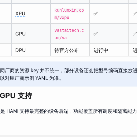
kunlunxin.co
XPU
✅
✅
m/vxpu
vastaitech.c
体
GPU
✅
✅
om/va
DPU
待官方公布
进行中
同厂商的资源 key 并不统一，部分设备还会把型号编码直接放
以对应厂商示例 YAML 为准。
 GPU 支持
GPU 是 HAMi 支持最完整的设备后端，功能覆盖所有调度和隔离能