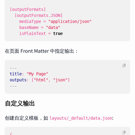
[
outputFormats
]
[
outputFormats
.
JSON
]
mediaType
=
"application/json"
baseName
=
"data"
isPlainText
=
true
在页面 Front Matter 中指定输出：
---
title
:
"My Page"
outputs
:
[
"html"
,
"json"
]
---
自定义输出
创建自定义模板，如
:
layouts/_default/data.json
{