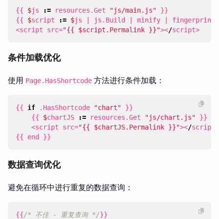
{{
$
js
:=
resources
.
Get
"js/main.js"
}}
{{
$
script
:=
$
js
|
js
.
Build
|
minify
|
fingerprint
<
script
src
=
"{{ $script.Permalink }}"
><
/
script
>
条件加载优化
使用
方法进行条件加载：
Page.HasShortcode
{{
if
.
HasShortcode
"chart"
}}
{{
$
chartJS
:=
resources
.
Get
"js/chart.js"
}}
<
script
src
=
"{{ $chartJS.Permalink }}"
><
/
script
>
{{
end
}}
数据查询优化
避免在循环中进行重复的数据查询：
{{
/* 不佳 - 重复查询 */
}}