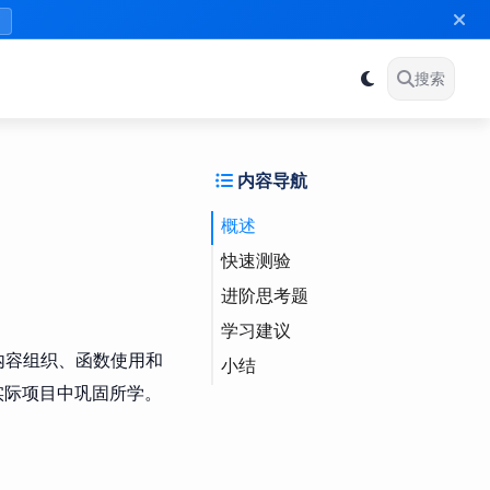
》
搜索
内容导航
概述
快速测验
进阶思考题
变量声明与赋值
学习建议
部分模板
模板系统深度分析
内容组织、函数使用和
小结
上下文概念
内容组织策略
巩固学习
实际项目中巩固所学。
集合函数区别
图像处理能力分析
继续学习
图像处理函数
模块系统深入理解
问题解决
模块依赖图
函数库实用性分析
链式调用（Chain