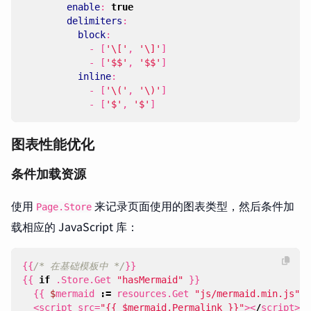
enable
:
true
delimiters
:
block
:
- 
[
'\['
,
'\]'
]
- 
[
'$$'
,
'$$'
]
inline
:
- 
[
'\('
,
'\)'
]
- 
[
'$'
,
'$'
]
图表性能优化
条件加载资源
使用
来记录页面使用的图表类型，然后条件加
Page.Store
载相应的 JavaScript 库：
{{
/* 在基础模板中 */
}}
{{
if
.
Store
.
Get
"hasMermaid"
}}
{{
$
mermaid
:=
resources
.
Get
"js/mermaid.min.js"
}
<
script
src
=
"{{ $mermaid.Permalink }}"
><
/
script
>