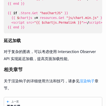
{{
end
}}
{{
if
.
Store
.
Get
"hasChartJS"
}}
{{
$
chartjs
:=
resources
.
Get
"js/chart.min.js"
}}
<
script
src
=
"{{ $chartjs.Permalink }}"
><
/
script
>
{{
end
}}
延迟加载
对于复杂的图表，可以考虑使用 Intersection Observer
API 实现延迟加载，提高页面加载性能。
相关章节
关于渲染钩子的详细使用方法和技巧，请参见
渲染钩子
章
节。
上一页