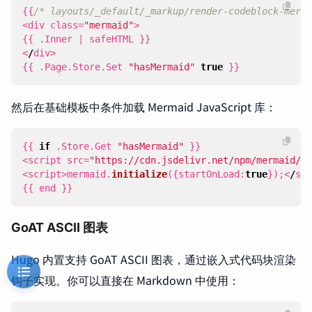
{{
/* layouts/_default/_markup/render-codeblock-merma
<
div
class
=
"mermaid"
>
{{
.
Inner
|
safeHTML
}}
<
/
div
>
{{
.
Page
.
Store
.
Set
"hasMermaid"
true
}}
然后在基础模板中条件加载 Mermaid JavaScript 库：
{{
if
.
Store
.
Get
"hasMermaid"
}}
<
script
src
=
"https://cdn.jsdelivr.net/npm/mermaid/di
<
script
>
mermaid
.
initialize
({
startOnLoad
:
true
});<
/
scr
{{
end
}}
GoAT ASCII 图表
Hugo 内置支持 GoAT ASCII 图表，通过嵌入式代码块渲染
钩子实现。你可以直接在 Markdown 中使用：