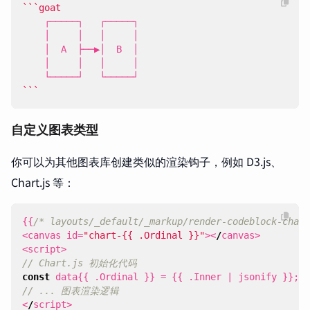
```
自定义图表类型
你可以为其他图表库创建类似的渲染钩子，例如 D3.js、
Chart.js 等：
{{
/* layouts/_default/_markup/render-codeblock-chart
<
canvas
id
=
"chart-{{ .Ordinal }}"
><
/
canvas
>
<
script
>
// Chart.js 初始化代码
const
data
{{
.
Ordinal
}}
=
{{
.
Inner
|
jsonify
}};
// ... 图表渲染逻辑
<
/
script
>