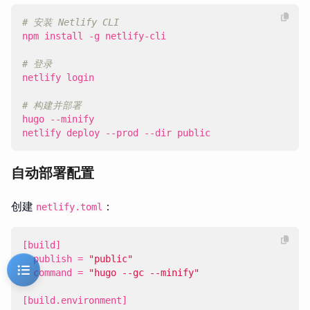
# 安装 Netlify CLI
# 登录
# 构建并部署
netlify deploy --prod --dir public
自动部署配置
创建
：
netlify.toml
[
build
]
publish
=
"public"
command
=
"hugo --gc --minify"
[
build
.
environment
]