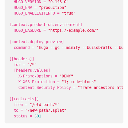
HUGO_VERSION
=
"0.146.0"
HUGO_ENV
=
"production"
HUGO_ENABLEGITINFO
=
"true"
[
context
.
production
.
environment
]
HUGO_BASEURL
=
"https://example.com/"
[
context
.
deploy-preview
]
command
=
"hugo --gc --minify --buildDrafts --buil
[[
headers
]]
for
=
"/*"
[
headers
.
values
]
X-Frame-Options
=
"DENY"
X-XSS-Protection
=
"1; mode=block"
Content-Security-Policy
=
"frame-ancestors https
[[
redirects
]]
from
=
"/old-path/*"
to
=
"/new-path/:splat"
status
=
301