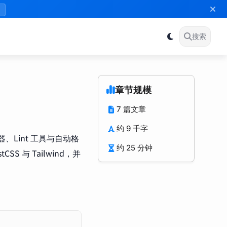
》
搜索
章节规模
7 篇文章
约 9 千字
器、Lint 工具与自动格
约 25 分钟
CSS 与 Tailwind，并