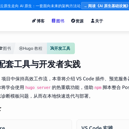
云原生走向 AI 原生：一套面向未来的架构方法论
→ 阅读《AI 原生基础设施
博客
图书
资源
关于
图书
Hugo 教程
开发工具
o 配套工具与开发者实践
o 项目中保持高效工作流，本章将介绍 VS Code 插件、预览服务
你将学会使用
的热重载功能，借助
脚本整合 Post
hugo server
npm
志诊断模板问题，从而在本地快速迭代与部署。
录
re
VS Code 实践