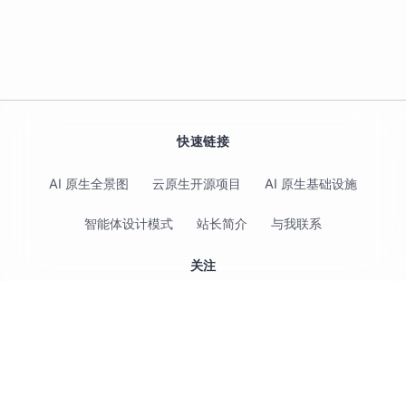
快速链接
AI 原生全景图
云原生开源项目
AI 原生基础设施
智能体设计模式
站长简介
与我联系
关注
© 2017-2026 Jimmy Song 保留所有权利 ·
隐私政策
·
使用条款
云原生（Cloud Native）
·
CC BY 4.0