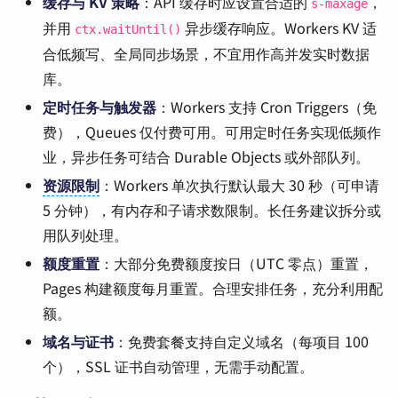
缓存与 KV 策略
：API 缓存时应设置合适的
，
s-maxage
并用
异步缓存响应。Workers KV 适
ctx.waitUntil()
合低频写、全局同步场景，不宜用作高并发实时数据
库。
定时任务与触发器
：Workers 支持 Cron Triggers（免
费），Queues 仅付费可用。可用定时任务实现低频作
业，异步任务可结合 Durable Objects 或外部队列。
资源限制
：Workers 单次执行默认最大 30 秒（可申请
5 分钟），有内存和子请求数限制。长任务建议拆分或
用队列处理。
额度重置
：大部分免费额度按日（UTC 零点）重置，
Pages 构建额度每月重置。合理安排任务，充分利用配
额。
域名与证书
：免费套餐支持自定义域名（每项目 100
个），SSL 证书自动管理，无需手动配置。