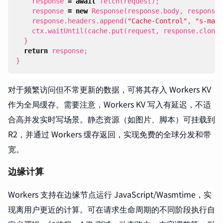
response
=
await
fetch
(
request
);
response
=
new
Response
(
response
.
body
,
response
)
response
.
headers
.
append
(
"Cache-Control"
,
"s-maxa
ctx
.
waitUntil
(
cache
.
put
(
request
,
response
.
clone
(
}
return
response
;
}
对于频繁访问但不常更新的数据，可将其存入 Workers KV
作为全局缓存。需要注意，Workers KV 写入有延迟，不适
合高并发实时写场景。静态资源（如图片、脚本）可挂载到
R2，并通过 Workers 缓存返回，实现免费的全球分发和带
宽。
边缘计算
Workers 支持在边缘节点运行 JavaScript/Wasmtime，实
现离用户更近的计算。可在请求生命周期的不同阶段执行自