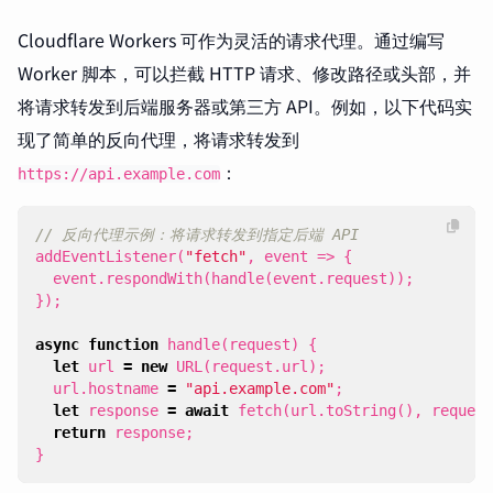
Cloudflare Workers 可作为灵活的请求代理。通过编写
Worker 脚本，可以拦截 HTTP 请求、修改路径或头部，并
将请求转发到后端服务器或第三方 API。例如，以下代码实
现了简单的反向代理，将请求转发到
：
https://api.example.com
addEventListener
(
"fetch"
,
event
=>
{
event
.
respondWith
(
handle
(
event
.
request
));
});
async
function
handle
(
request
)
{
let
url
=
new
URL
(
request
.
url
);
url
.
hostname
=
"api.example.com"
;
let
response
=
await
fetch
(
url
.
toString
(),
request
return
response
;
}