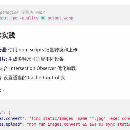
geMagick 转换为 WebP
nput.jpg -quality 
80
 output.webp
佳实践
处理
: 使用 npm scripts 批量转换和上传
图片
: 生成多种尺寸适配不同设备
 结合 Intersection Observer 优化加载
略
: 设置适当的 Cache-Control 头
本：
s"
:
{
es:convert"
:
"find static/images -name '*.jpg' -exec con
es:upload"
:
"npm run images:convert && aws s3 sync stati