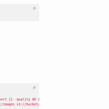
vert {} -quality 80 {}.webp \\;"
,
c/images s3://bucket/images"