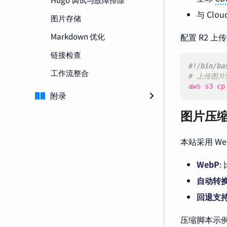
与 Clou
图片存储
Markdown 优化
配置 R2 上
链接检查
工作流整合
# 上传图片
aws s3 cp
附录
图片压
本站采用 W
WebP
:
自动转
回退支
压缩脚本示