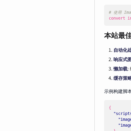
# 使用 Ima
convert i
本站最
自动化
响应式
懒加载
:
缓存策
示例构建脚
{
"script
"imag
"imag