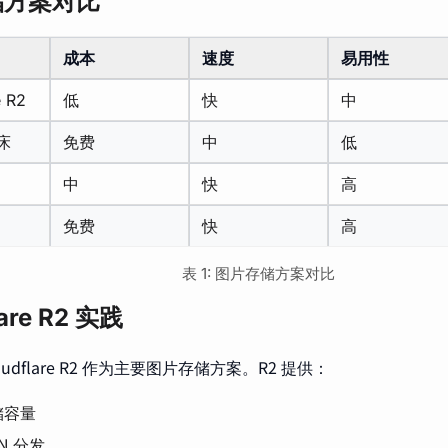
储方案对比
成本
速度
易用性
e R2
低
快
中
图床
免费
中
低
中
快
高
免费
快
高
表 1: 图片存储方案对比
lare R2 实践
oudflare R2 作为主要图片存储方案。R2 提供：
储容量
N
分发