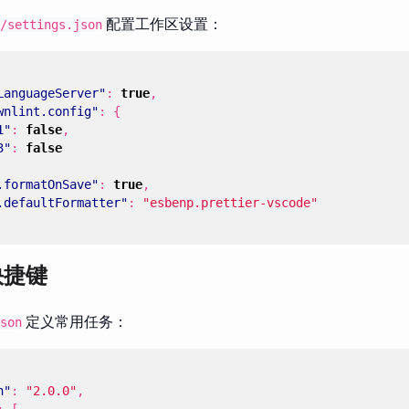
配置工作区设置：
/settings.json
LanguageServer"
:
true
,
wnlint.config"
:
{
1"
:
false
,
3"
:
false
.formatOnSave"
:
true
,
.defaultFormatter"
:
"esbenp.prettier-vscode"
快捷键
定义常用任务：
son
n"
:
"2.0.0"
,