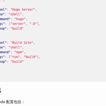
:
[
bel"
:
"Hugo Server"
,
pe"
:
"shell"
,
mmand"
:
"hugo"
,
gs"
:
[
"server"
,
"-D"
],
oup"
:
"build"
bel"
:
"Build Site"
,
pe"
:
"shell"
,
mmand"
:
"npm"
,
gs"
:
[
"run"
,
"build"
],
oup"
:
"build"
践
Code 配置包括：