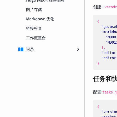
创建
.vscode
图片存储
Markdown 优化
{
"go.use
链接检查
"markdo
工作流整合
"MD00
"MD01
},
附录
"editor
"editor
}
任务和
配置
tasks.j
{
"versio