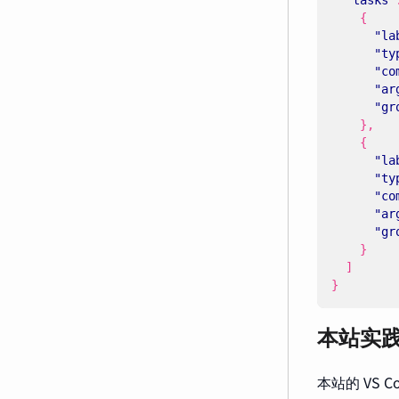
"tasks"
{
"la
"ty
"co
"ar
"gr
},
{
"la
"ty
"co
"ar
"gr
}
]
}
本站实
本站的 VS 