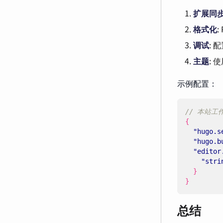
扩展同
格式化
:
调试
: 
主题
: 
示例配置：
{
"hugo.s
"hugo.b
"editor
"stri
}
}
总结