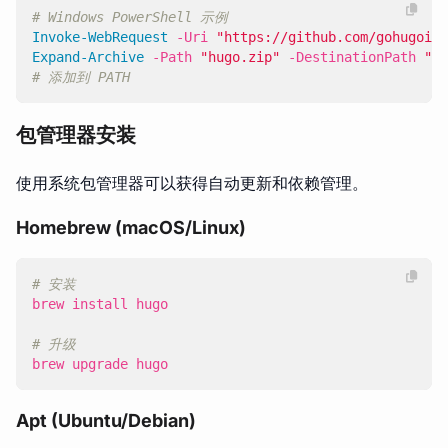
# Windows PowerShell 示例
Invoke-WebRequest
-Uri
"https://github.com/gohugoio/
Expand-Archive
-Path
"hugo.zip"
-DestinationPath
"C:
# 添加到 PATH
包管理器安装
使用系统包管理器可以获得自动更新和依赖管理。
Homebrew (macOS/Linux)
# 安装
# 升级
brew upgrade hugo
Apt (Ubuntu/Debian)