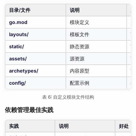
目录/文件
说明
必
go.mod
模块定义
必
layouts/
模板文件
可
static/
静态资源
可
assets/
源资源
可
archetypes/
内容原型
可
config/
配置示例
推
表 6: 自定义模块文件结构
依赖管理最佳实践
实践
说明
好处