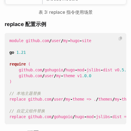
表 3: replace 指令使用场景
replace 配置示例
module
github
.
com
/
user
/
my
-
hugo
-
site
go
1.21
require
(
github
.
com
/
gohugoio
/
hugo
-
mod
-
jslibs
-
dist
v0
.5.0
github
.
com
/
user
/
my
-
theme
v1
.0.0
)
// 本地主题替换
replace
github
.
com
/
user
/
my
-
theme
=>
.
/
themes
/
my
-
them
// 自定义组件替换
replace
github
.
com
/
gohugoio
/
hugo
-
mod
-
jslibs
-
dist
=>