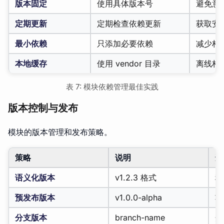
版本固定
使用具体版本号
避免意
定期更新
定期检查依赖更新
获取安
最小依赖
只添加必要依赖
减少构
本地缓存
使用 vendor 目录
离线构
表 7: 模块依赖管理最佳实践
版本控制与发布
模块的版本管理和发布策略。
策略
说明
适
语义化版本
v1.2.3 格式
稳
预发布版本
v1.0.0-alpha
功
分支版本
branch-name
开