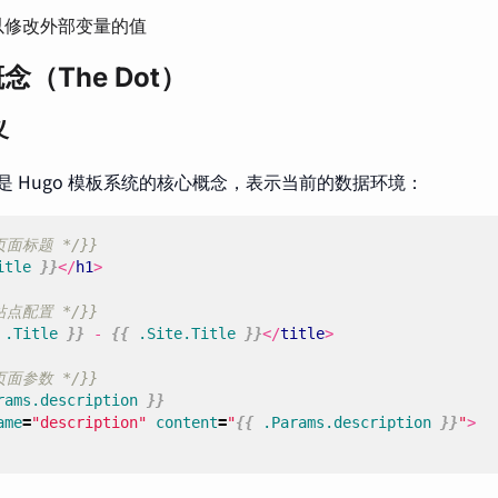
以修改外部变量的值
念（The Dot）
义
是 Hugo 模板系统的核心概念，表示当前的数据环境：
页面标题 */}}
itle
}}
</
h1
>
站点配置 */}}
.Title
}}
 - 
{{
.Site.Title
}}
</
title
>
页面参数 */}}
rams.description
}}
ame
=
"description"
content
=
"
{{
.Params.description
}}
"
>