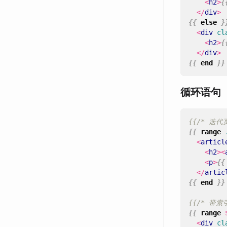
<
h2
>
{
</
div
>
{{
else
}
<
div
cl
<
h2
>
{
</
div
>
{{
end
}}
循环语句（
{{/* 迭代
{{
range
<
articl
<
h2
><
<
p
>
{{
</
artic
{{
end
}}
{{/* 带索
{{
range
<
div
cl