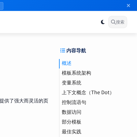
》
搜索
内容导航
概述
模板系统架构
变量系统
核心引擎
上下文概念（The Dot）
模板类型
变量声明和赋值
提供了强大而灵活的页
控制流语句
变量作用域
上下文定义
数据访问
上下文变化
条件语句（if/else）
部分模板
保存上下文
循环语句（range）
访问切片和映射
最佳实践
with 语句
零索引系统
基本概念