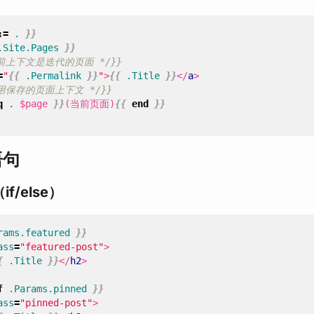
:=
.
}}
.Site.Pages
}}
当前上下文是迭代的页面 */}}
=
"
{{
.Permalink
}}
"
>
{{
.Title
}}
</
a
>
使用保存的页面上下文 */}}
q
.
$page
}}
(当前页面)
{{
end
}}
语句
f/else）
rams.featured
}}
ass
=
"featured-post"
>
{
.Title
}}
</
h2
>
f
.Params.pinned
}}
ass
=
"pinned-post"
>