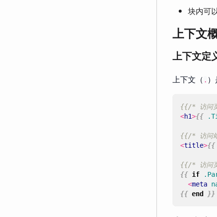
块内可
上下文概
上下文定
上下文（
）
.
{{/* 访问
<
h1
>
{{
.T
{{/* 访问
<
title
>
{{
{{/* 访问
{{
if
.Pa
<
meta
n
{{
end
}}