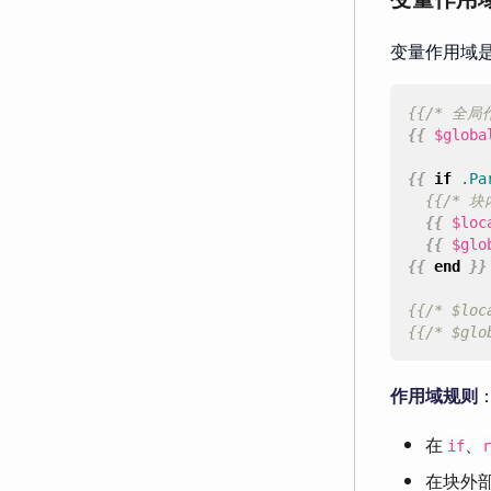
变量作用域
{{/* 全局
{{
$globa
{{
if
.Pa
{{/* 
{{
$loc
{{
$glo
{{
end
}}
{{/* $l
{{/* $gl
作用域规则
在
、
if
r
在块外