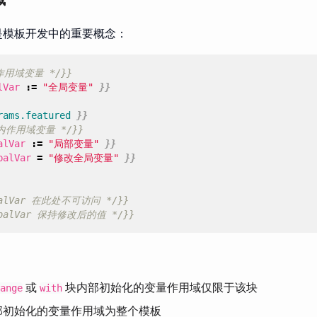
是模板开发中的重要概念：
作用域变量 */}}
lVar
:=
"全局变量"
}}
rams.featured
}}
块内作用域变量 */}}
alVar
:=
"局部变量"
}}
balVar
=
"修改全局变量"
}}
ocalVar 在此处不可访问 */}}
obalVar 保持修改后的值 */}}
：
或
块内部初始化的变量作用域仅限于该块
ange
with
部初始化的变量作用域为整个模板