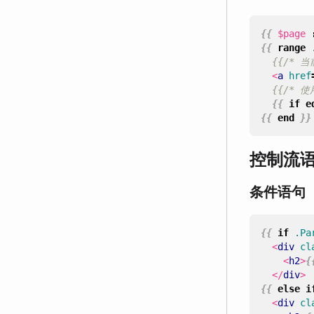
{{
$page
{{
range
{{/* 
<
a
href
{{/* 
{{
if
e
{{
end
}}
控制流
条件语句（i
{{
if
.Pa
<
div
cl
<
h2
>
{
</
div
>
{{
else
i
<
div
cl