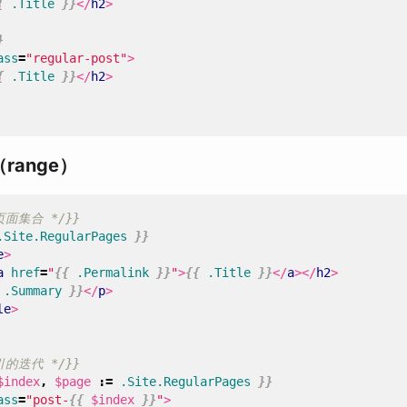
{
.Title
}}
</
h2
>
}
ass
=
"regular-post"
>
{
.Title
}}
</
h2
>
range）
页面集合 */}}
.Site.RegularPages
}}
e
>
a
href
=
"
{{
.Permalink
}}
"
>
{{
.Title
}}
</
a
></
h2
>
.Summary
}}
</
p
>
le
>
引的迭代 */}}
$index
,
$page
:=
.Site.RegularPages
}}
ass
=
"post-
{{
$index
}}
"
>