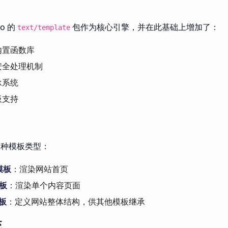
Go 的
包作为核心引擎，并在此基础上增加了：
text/template
内置函数库
 安全处理机制
承系统
板支持
持多种模板类型：
模板
：渲染网站首页
模板
：渲染单个内容页面
模板
：定义网站整体结构，供其他模板继承
统