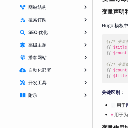
网站结构
变量声明
搜索订阅
Hugo 模
SEO 优化
{{/* 变量
高级主题
{{
$title
{{
$count
播客网站
{{/* 变量
自动化部署
{{
$count
{{
$title
开发工具
关键区别
：
附录
用于
:=
用于为
=
变量作用