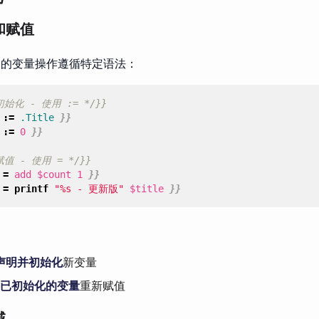
和赋值
板中的变量操作遵循特定语法：
初始化 - 使用 := */}}
:=
.Title
}}
:=
0
}}
赋值 - 使用 = */}}
=
add
$count
1
}}
=
printf
"%s - 更新版"
$title
}}
声明并初始化
新变量
已初始化的变量
重新赋值
域