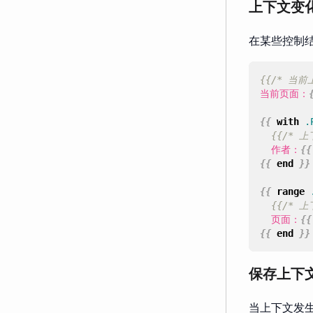
上下文变
在某些控制
{{/* 当前
当前页面：
{{
with
.
{{/* 上
  作者：
{{
{{
end
}}
{{
range
{{/* 
  页面：
{{
{{
end
}}
保存上下
当上下文发