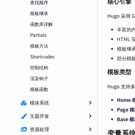
核心引擎
查找顺序
模板继承
Hugo 采用 
函数库详解
丰富的
Partials
HTML
模板方法
模板继
Shortcodes
部分模
控制结构
模板类型
渲染钩子
Hugo 支
模板函数
Home 
模块系统
Page 
主题开发
Base 
资源处理
变量系