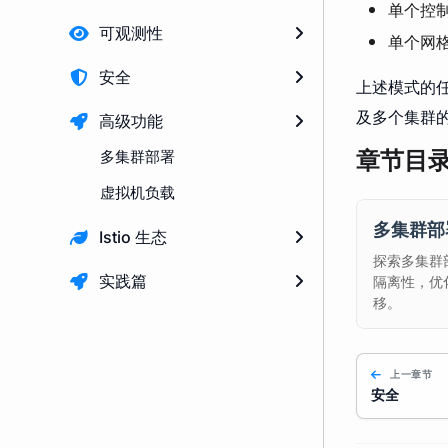
单个控
可观测性
单个网
安全
上述模式的
及多个集群
高级功能
多集群部署
章节目
虚拟机负载
多集群部
Istio 生态
探索多集群
隔离性，优
实践篇
移。
上一章节
安全