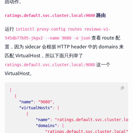
由动作。
路由
ratings.default.svc.cluster.local:9080
运行
istioctl proxy-config routes reviews-v1-
查看 route 配
545db77b95-jkgv2 --name 9080 -o json
置，因为 sidecar 会根据 HTTP header 中的 domains 来
匹配 VirtualHost，所以下面只列举了
这一个
ratings.default.svc.cluster.local:9080
VirtualHost。
[
{
"name"
:
"9080"
,
"virtualHosts"
:
[
{
"name"
:
"ratings.default.svc.cluster.loca
"domains"
:
[
"ratings.default.svc.cluster.local"
,