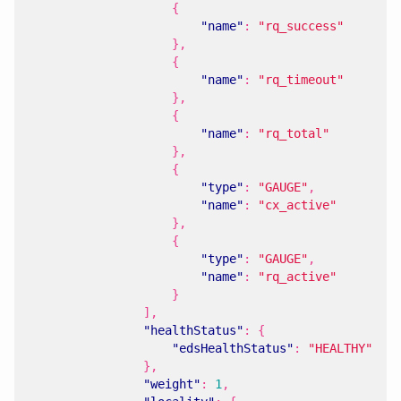
{
"name"
:
"rq_success"
},
{
"name"
:
"rq_timeout"
},
{
"name"
:
"rq_total"
},
{
"type"
:
"GAUGE"
,
"name"
:
"cx_active"
},
{
"type"
:
"GAUGE"
,
"name"
:
"rq_active"
}
],
"healthStatus"
:
{
"edsHealthStatus"
:
"HEALTHY"
},
"weight"
:
1
,