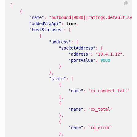
[
{
"name"
:
"outbound|9080||ratings.default.svc.
"addedViaApi"
:
true
,
"hostStatuses"
:
[
{
"address"
:
{
"socketAddress"
:
{
"address"
:
"10.4.1.12"
,
"portValue"
:
9080
}
},
"stats"
:
[
{
"name"
:
"cx_connect_fail"
},
{
"name"
:
"cx_total"
},
{
"name"
:
"rq_error"
},