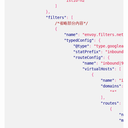
"istio-h2"
]
},
"filters"
:
[
/*省略部分内容*/
{
"name"
:
"envoy.filters.netwo
"typedConfig"
:
{
"@type"
:
"type.googleap
"statPrefix"
:
"inbound_0
"routeConfig"
:
{
"name"
:
"inbound|908
"virtualHosts"
:
[
{
"name"
:
"inb
"domains"
:
[
"*"
],
"routes"
:
[
{
"nam
"mat