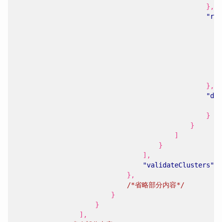
},
"rou
},
"dec
}
}
]
}
],
"validateClusters"
:
},
/*省略部分内容*/
}
}
],