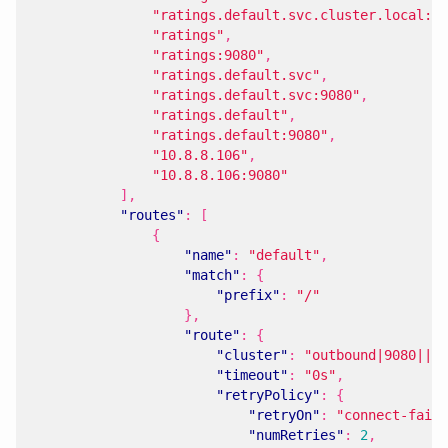
"ratings.default.svc.cluster.local:90
"ratings"
,
"ratings:9080"
,
"ratings.default.svc"
,
"ratings.default.svc:9080"
,
"ratings.default"
,
"ratings.default:9080"
,
"10.8.8.106"
,
"10.8.8.106:9080"
],
"routes"
:
[
{
"name"
:
"default"
,
"match"
:
{
"prefix"
:
"/"
},
"route"
:
{
"cluster"
:
"outbound|9080||ra
"timeout"
:
"0s"
,
"retryPolicy"
:
{
"retryOn"
:
"connect-failu
"numRetries"
:
2
,