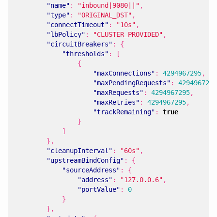
"name"
:
"inbound|9080||"
,
"type"
:
"ORIGINAL_DST"
,
"connectTimeout"
:
"10s"
,
"lbPolicy"
:
"CLUSTER_PROVIDED"
,
"circuitBreakers"
:
{
"thresholds"
:
[
{
"maxConnections"
:
4294967295
,
"maxPendingRequests"
:
4294967295
"maxRequests"
:
4294967295
,
"maxRetries"
:
4294967295
,
"trackRemaining"
:
true
}
]
},
"cleanupInterval"
:
"60s"
,
"upstreamBindConfig"
:
{
"sourceAddress"
:
{
"address"
:
"127.0.0.6"
,
"portValue"
:
0
}
},