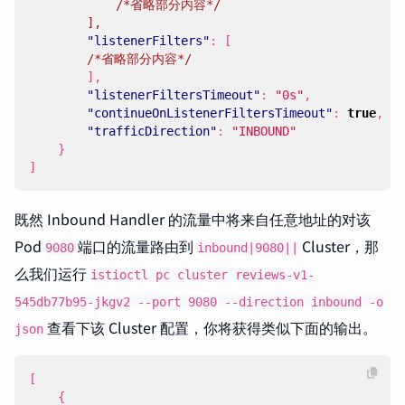
/*省略部分内容*/
],
"listenerFilters"
:
[
/*省略部分内容*/
],
"listenerFiltersTimeout"
:
"0s"
,
"continueOnListenerFiltersTimeout"
:
true
,
"trafficDirection"
:
"INBOUND"
}
]
既然 Inbound Handler 的流量中将来自任意地址的对该
Pod
端口的流量路由到
Cluster，那
9080
inbound|9080||
么我们运行
istioctl pc cluster reviews-v1-
545db77b95-jkgv2 --port 9080 --direction inbound -o
查看下该 Cluster 配置，你将获得类似下面的输出。
json
[
{