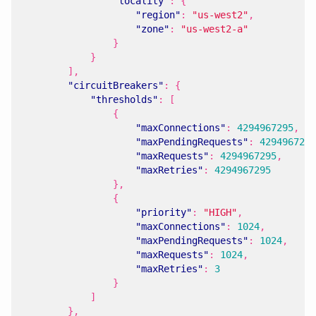
"locality"
:
{
"region"
:
"us-west2"
,
"zone"
:
"us-west2-a"
}
}
],
"circuitBreakers"
:
{
"thresholds"
:
[
{
"maxConnections"
:
4294967295
,
"maxPendingRequests"
:
4294967295
"maxRequests"
:
4294967295
,
"maxRetries"
:
4294967295
},
{
"priority"
:
"HIGH"
,
"maxConnections"
:
1024
,
"maxPendingRequests"
:
1024
,
"maxRequests"
:
1024
,
"maxRetries"
:
3
}
]
},