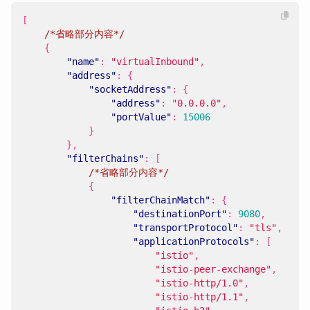
[
/*省略部分内容*/
{
"name"
:
"virtualInbound"
,
"address"
:
{
"socketAddress"
:
{
"address"
:
"0.0.0.0"
,
"portValue"
:
15006
}
},
"filterChains"
:
[
/*省略部分内容*/
{
"filterChainMatch"
:
{
"destinationPort"
:
9080
,
"transportProtocol"
:
"tls"
,
"applicationProtocols"
:
[
"istio"
,
"istio-peer-exchange"
,
"istio-http/1.0"
,
"istio-http/1.1"
,