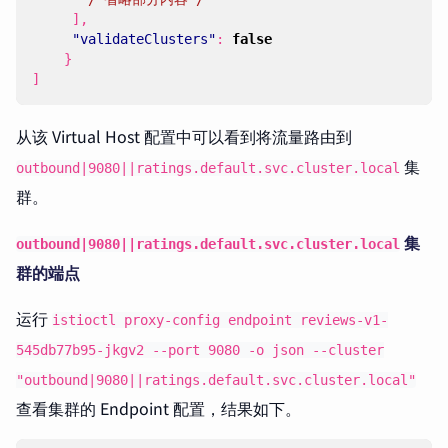
],
"validateClusters"
:
false
}
]
从该 Virtual Host 配置中可以看到将流量路由到
集
outbound|9080||ratings.default.svc.cluster.local
群。
集
outbound|9080||ratings.default.svc.cluster.local
群的端点
运行
istioctl proxy-config endpoint reviews-v1-
545db77b95-jkgv2 --port 9080 -o json --cluster
"outbound|9080||ratings.default.svc.cluster.local"
查看集群的 Endpoint 配置，结果如下。