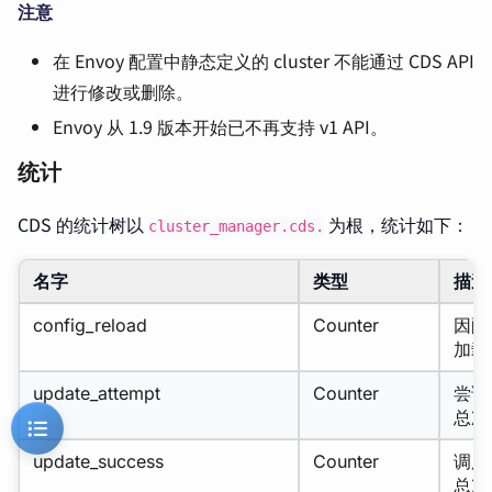
注意
在 Envoy 配置中静态定义的 cluster 不能通过 CDS API
进行修改或删除。
Envoy 从 1.9 版本开始已不再支持 v1 API。
统计
CDS 的统计树以
为根，统计如下：
cluster_manager.cds.
名字
类型
描述
config_reload
Counter
因配
加载
update_attempt
Counter
尝试
总次
update_success
Counter
调用
总次