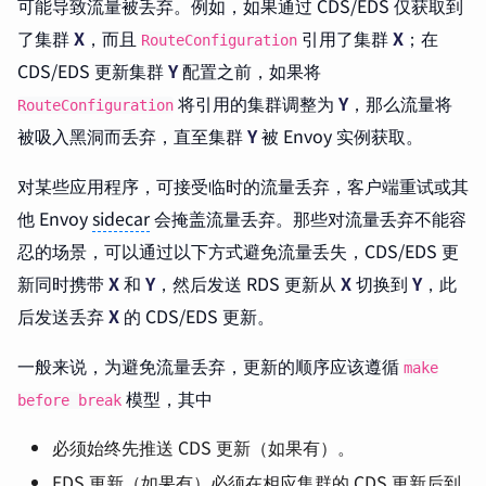
可能导致流量被丢弃。例如，如果通过 CDS/EDS 仅获取到
了集群
X
，而且
引用了集群
X
；在
RouteConfiguration
CDS/EDS 更新集群
Y
配置之前，如果将
将引用的集群调整为
Y
，那么流量将
RouteConfiguration
被吸入黑洞而丢弃，直至集群
Y
被 Envoy 实例获取。
对某些应用程序，可接受临时的流量丢弃，客户端重试或其
他 Envoy
sidecar
会掩盖流量丢弃。那些对流量丢弃不能容
忍的场景，可以通过以下方式避免流量丢失，CDS/EDS 更
新同时携带
X
和
Y
，然后发送 RDS 更新从
X
切换到
Y
，此
后发送丢弃
X
的 CDS/EDS 更新。
一般来说，为避免流量丢弃，更新的顺序应该遵循
make
模型，其中
before break
必须始终先推送 CDS 更新（如果有）。
EDS 更新（如果有）必须在相应集群的 CDS 更新后到