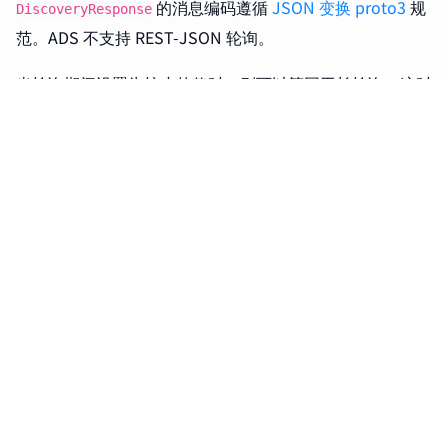
的消息编码遵循
JSON 变换 proto3
规
DiscoveryResponse
范。ADS 不支持 REST-JSON 轮询。
当轮询期间设置为较小的值时，则可以等同于长轮询，这时
要求避免发送
，
除非对请求的资源发生
DiscoveryResponse
了更改
。
参考
文件订阅
本文译自
xDS REST and gRPC protocol
，译者：狄卫华，
gRPC 流式订阅
审校：宋净超
单资源类型发现
上一页
服务发现（Service Discovery）
Envoy 代理配置详解
类型 URL
下一页
LDS（监听器发现服务）
ACK/NACK 和版本