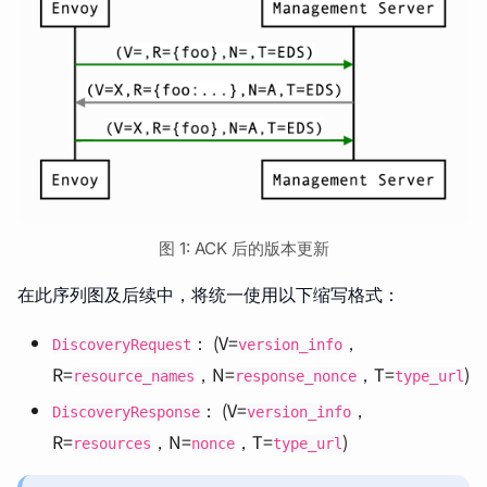
图 1: ACK 后的版本更新
在此序列图及后续中，将统一使用以下缩写格式：
： (V=
，
DiscoveryRequest
version_info
R=
，N=
，T=
)
resource_names
response_nonce
type_url
： (V=
，
DiscoveryResponse
version_info
R=
，N=
，T=
)
resources
nonce
type_url