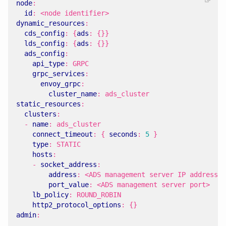
node
:
id
:
<node identifier>
dynamic_resources
:
cds_config
:
{
ads
:
{}}
lds_config
:
{
ads
:
{}}
ads_config
:
api_type
:
GRPC
grpc_services
:
envoy_grpc
:
cluster_name
:
ads_cluster
static_resources
:
clusters
:
- 
name
:
ads_cluster
connect_timeout
:
{
seconds
:
5
}
type
:
STATIC
hosts
:
- 
socket_address
:
address
:
<ADS management server IP address>
port_value
:
<ADS management server port>
lb_policy
:
ROUND_ROBIN
http2_protocol_options
:
{}
admin
:
...