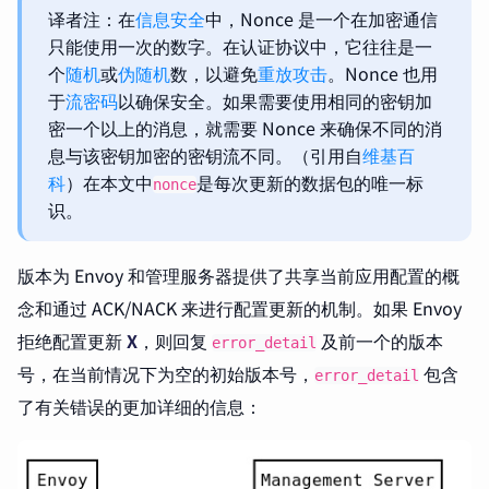
译者注：在
信息安全
中，Nonce 是一个在加密通信
只能使用一次的数字。在认证协议中，它往往是一
个
随机
或
伪随机
数，以避免
重放攻击
。Nonce 也用
于
流密码
以确保安全。如果需要使用相同的密钥加
密一个以上的消息，就需要 Nonce 来确保不同的消
息与该密钥加密的密钥流不同。（引用自
维基百
科
）在本文中
是每次更新的数据包的唯一标
nonce
识。
版本为 Envoy 和管理服务器提供了共享当前应用配置的概
念和通过 ACK/NACK 来进行配置更新的机制。如果 Envoy
拒绝配置更新
X
，则回复
及前一个的版本
error_detail
号，在当前情况下为空的初始版本号，
包含
error_detail
了有关错误的更加详细的信息：