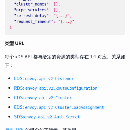
"cluster_names"
:
[],
"grpc_services"
:
[],
"refresh_delay"
:
"{...}"
,
"request_timeout"
:
"{...}"
}
类型 URL
每个 xDS API 都与给定的资源的类型存在 1:1 对应。关系如
下：
LDS:
envoy.api.v2.Listener
RDS:
envoy.api.v2.RouteConfiguration
CDS:
envoy.api.v2.Cluster
EDS:
envoy.api.v2.ClusterLoadAssignment
SDS:
envoy.api.v2.Auth.Secret
类型 URL
的概念如下所示，其采用