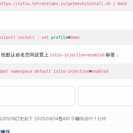
https://istio.tetratelabs.io/getmesh/install.sh 
|
 bash
stioctl install --set 
profile
=
demo
，给默认命名空间设置上
标签：
istio-injection=enabled
abel namespace default istio-injection
=
enabled
/05/18
更新于 2025/09/14
491 字
阅读约 1 分钟
/建议