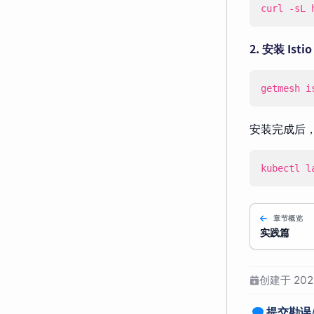
curl -sL 
2. 安装 Istio
getmesh i
安装完成后
kubectl l
章节概览
实践篇
创建于 2022
提交勘误