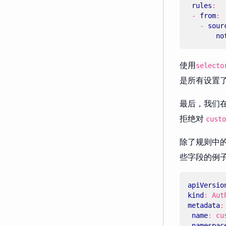
rules
:
- 
from
:
- 
sour
no
使用
selecto
是所有设置
最后，我们
拒绝对
custo
除了规则中
些字段的例
apiVersio
kind
:
Aut
metadata
:
name
:
cu
namespac