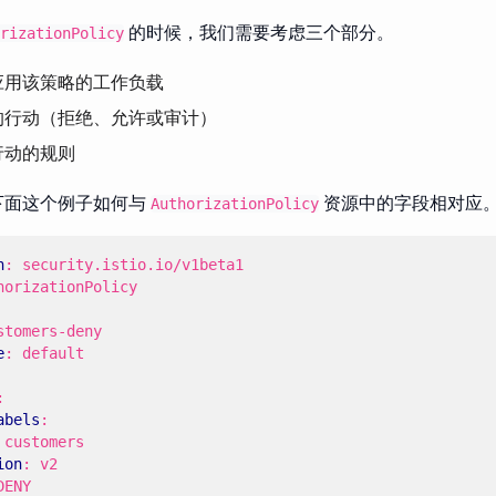
的时候，我们需要考虑三个部分。
rizationPolicy
应用该策略的工作负载
的行动（拒绝、允许或审计）
行动的规则
下面这个例子如何与
资源中的字段相对应
AuthorizationPolicy
n
:
security.istio.io/v1beta1
horizationPolicy
stomers-deny
e
:
default
:
abels
:
customers
ion
:
v2
DENY