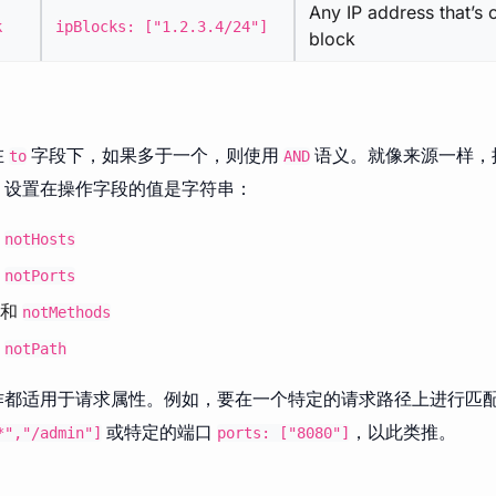
Any IP address that’s 
k
ipBlocks: ["1.2.3.4/24"]
block
在
字段下，如果多于一个，则使用
语义。就像来源一样，
to
AND
。设置在操作字段的值是字符串：
和
notHosts
和
notPorts
和
notMethods
和
notPath
作都适用于请求属性。例如，要在一个特定的请求路径上进行匹
或特定的端口
，以此类推。
*","/admin"]
ports: ["8080"]