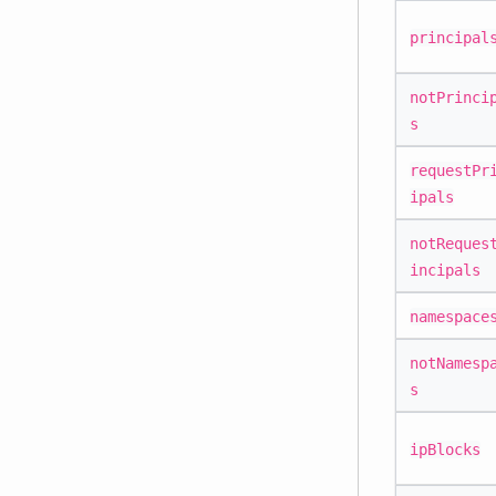
principal
notPrinci
s
requestPr
ipals
notReques
incipals
namespace
notNamesp
s
ipBlocks