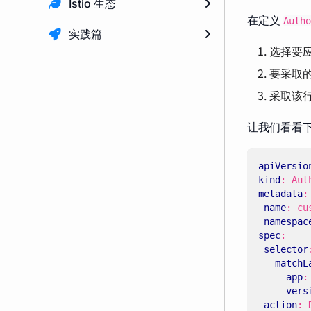
Istio 生态
在定义
Autho
实践篇
选择要
要采取
采取该
让我们看看
apiVersio
kind
:
Aut
metadata
:
name
:
cu
namespac
spec
:
selector
matchL
app
:
vers
action
: