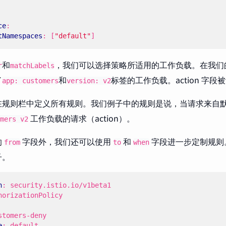
ce
:
tNamespaces
:
[
"default"
]
和
，我们可以选择策略所适用的工作负载。在我们
r
matchLabels
了
和
标签的工作负载。action 字段
app: customers
version: v2
在规则栏中定义所有规则。我们例子中的规则是说，当请求来自
工作负载的请求（action）。
mers v2
的
字段外，我们还可以使用
和
字段进一步定制规则
from
to
when
子。
n
:
security.istio.io/v1beta1
horizationPolicy
stomers-deny
e
:
default