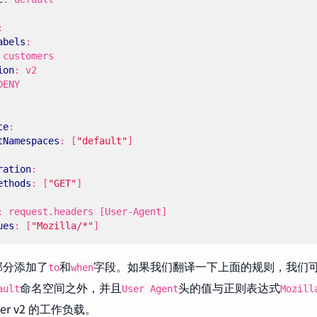
:
abels
:
customers
ion
:
v2
DENY
ce
:
tNamespaces
:
[
"default"
]
ration
:
ethods
:
[
"GET"
]
:
request.headers [User-Agent]
ues
:
[
"Mozilla/*"
]
部分添加了
和
字段。如果我们翻译一下上面的规则，我们可以
to
when
命名空间之外，并且
头的值与正则表达式
ault
User Agent
Mozill
mer v2 的工作负载。