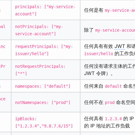
principals: ["my-service-
任何是有
s
my-service-a
account"]
pal
notPrincipals: ["my-
除了
my-service-accou
service-account"]
任何具有有效
JWT
和
inc
requestPrincipals: ["my-
的工作负
issuer/hello"]
issuer/hello
任何没有请求主体的工
tPr
notRequestPrincipals:
JWT 令牌）。
["*"]
任何来自
命名
s
namespaces: ["default"]
default
ace
任何不在
命名空间
notNamespaces: ["prod"]
prod
任何具有
的 I
ipBlocks:
1.2.3.4
的 IP 地址的工作负载
["1.2.3.4","9.8.7.6/15"]