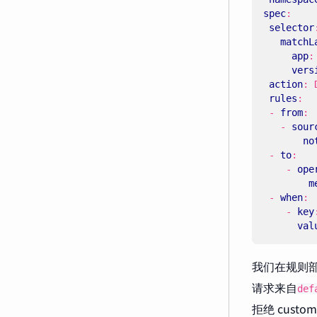
spec
:
selector
matchL
app
:
vers
action
:
rules
:
- 
from
:
- 
sour
no
- 
to
:
- 
ope
m
- 
when
:
- 
key
val
我们在规则
请求来自
def
拒绝 custo