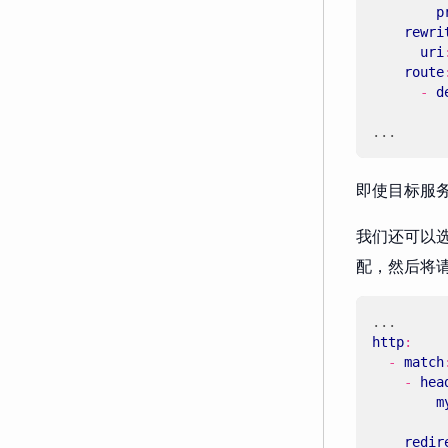
p
rewri
uri
route
- 
d
...
即使目标服
我们还可以
配，然后将
...
http
:
- 
match
- 
hea
m
redir