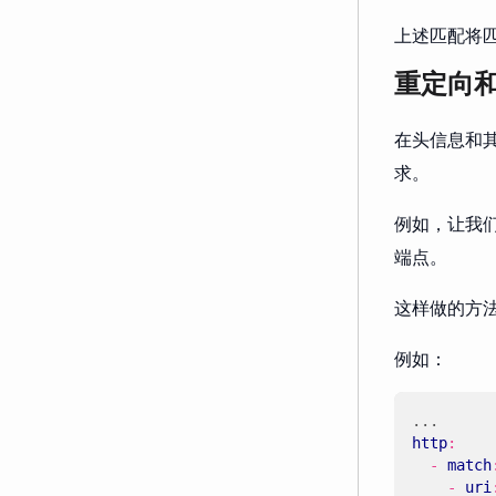
上述匹配将匹
重定向
在头信息和其
求。
例如，让我
端点。
这样做的方
例如：
...
http
:
- 
match
- 
uri