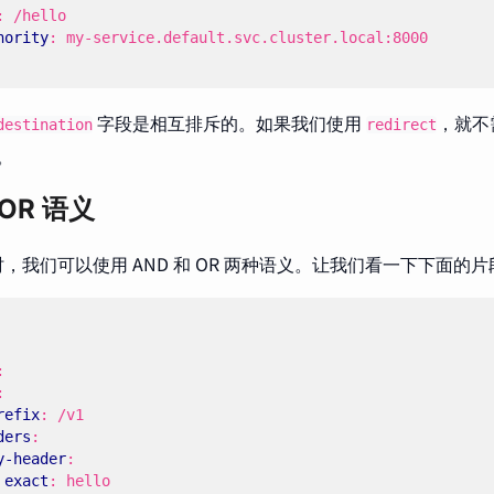
:
/hello
hority
:
my-service.default.svc.cluster.local:8000
字段是相互排斥的。如果我们使用
，就不
destination
redirect
。
 OR 语义
，我们可以使用 AND 和 OR 两种语义。让我们看一下下面的片
:
:
refix
:
/v1
ders
:
y-header
:
exact
:
hello