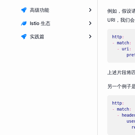
高级功能
例如，假设请
URI，我们
Istio 生态
实践篇
http
:
- 
match
:
- 
uri
:
pre
上述片段将
另一个例子
http
:
- 
match
:
- 
heade
use
r