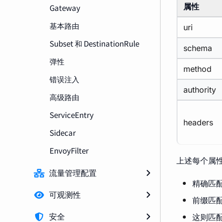
属性
Gateway
基本路由
uri
Subset 和 DestinationRule
schema
弹性
method
错误注入
authority
高级路由
ServiceEntry
headers
Sidecar
EnvoyFilter
上述每个属
流量管理配置
精确匹
可观测性
前缀匹
这则匹
安全