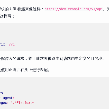
求的 URI 看起来像这样：
。
https://dev.example.com/v1/api
会这样写：
fix
:
/v1
匹配传入的请求，并且请求将被路由到该路由中定义的目的地。
是使用正则并在头上进行匹配。
rs
:
r-agent
:
egex
:
'.*Firefox.*'