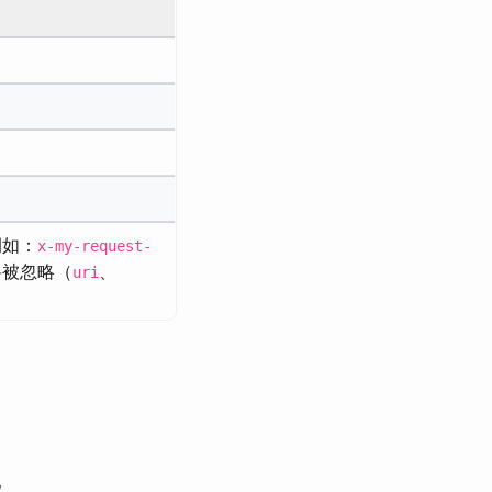
例如：
x-my-request-
将被忽略（
、
uri
配