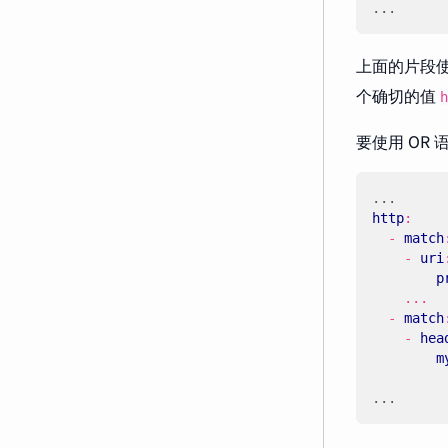
...
上面的片段使
个确切的值
h
要使用 OR
...
http
:
- 
match
- 
uri
p
...
- 
match
- 
hea
m
...