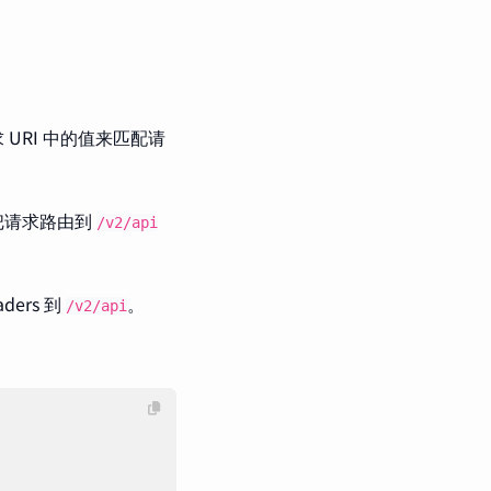
URI 中的值来匹配请
把请求路由到
/v2/api
aders 到
。
/v2/api