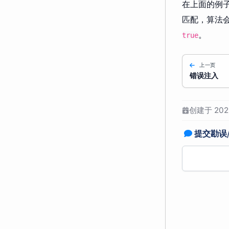
在上面的例子
匹配，算法
。
true
上一页
错误注入
创建于 2022
提交勘误