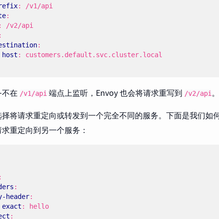
refix
:
/v1/api
te
:
:
/v2/api
:
estination
:
host
:
customers.default.svc.cluster.local
务不在
端点上监听，Envoy 也会将请求重写到
/v1/api
/v2/api
选择将请求重定向或转发到一个完全不同的服务。下面是我们如
请求重定向到另一个服务：
:
ders
:
y-header
:
exact
:
hello
ect
: