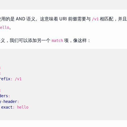
用的是 AND 语义。这意味着 URI 前缀需要与
相匹配，并
/v1
。
ello
 语义，我们可以添加另一个
项，像这样：
match
:
:
refix
:
/v1
:
ders
:
y-header
:
exact
:
hello