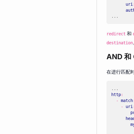
uri
aut
...
和
redirect
destination
AND 和
在进行匹配时
...
http
:
- 
match
- 
uri
p
hea
m