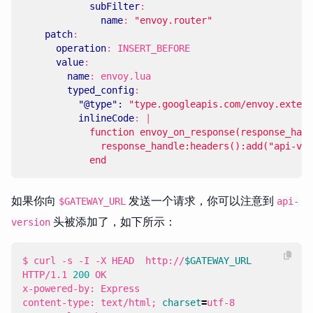
subFilter
:
name
:
"envoy.router"
patch
:
operation
:
INSERT_BEFORE
value
:
name
:
envoy.lua
typed_config
:
"@type": 
"type.googleapis.com/envoy.extens
inlineCode
:
|
            end
如果你向
发送一个请求，你可以注意到
$GATEWAY_URL
api-
头被添加了，如下所示：
version
$ curl -s -I -X HEAD  http://
$GATEWAY_URL
HTTP/1.1 
200
content-type: text/html
;
charset
=