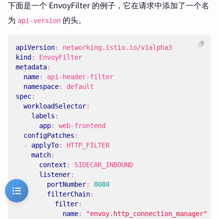
下面是一个 EnvoyFilter 的例子，它在请求中添加了一个名
为
的头。
api-version
apiVersion
:
networking.istio.io/v1alpha3
kind
:
EnvoyFilter
metadata
:
name
:
api-header-filter
namespace
:
default
spec
:
workloadSelector
:
labels
:
app
:
web-frontend
configPatches
:
- 
applyTo
:
HTTP_FILTER
match
:
context
:
SIDECAR_INBOUND
listener
:
portNumber
:
8080
filterChain
:
filter
:
name
:
"envoy.http_connection_manager"