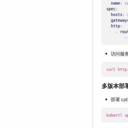
name
:
c
spec
:
hosts
:
gateway
http
:
- 
rou
-
访问服
curl http
多版本部
部署 cat
kubectl a