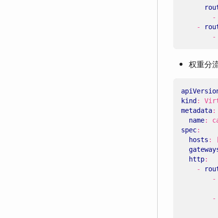
rou
-
- 
rou
-
权重分
apiVersio
kind
:
Vir
metadata
:
name
:
c
spec
:
hosts
:
gateway
http
:
- 
rou
-
-