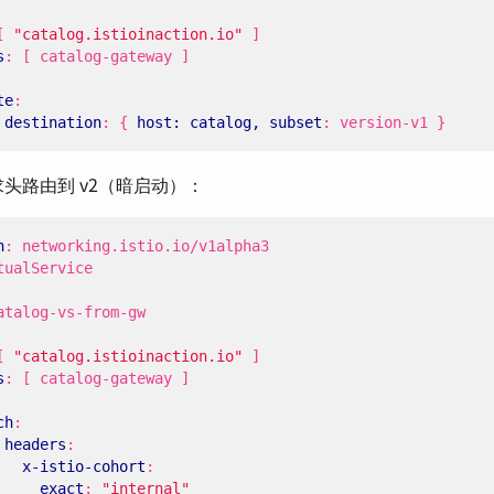
[
"catalog.istioinaction.io"
]
s
:
[
catalog-gateway ]
te
:
 
destination
:
{
host: catalog, subset
:
version-v1 }
头路由到 v2（暗启动）：
n
:
networking.istio.io/v1alpha3
tualService
atalog-vs-from-gw
[
"catalog.istioinaction.io"
]
s
:
[
catalog-gateway ]
ch
:
 
headers
:
x-istio-cohort
:
exact
:
"internal"