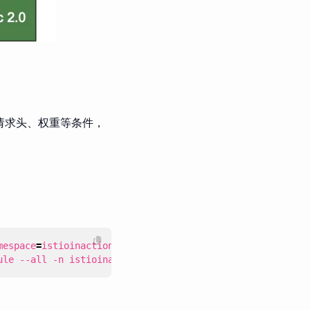
基于请求头、权重等条件，
mespace
=
ule --all -n istioinaction