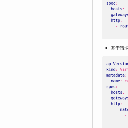
spec
:
hosts
:
gateway
http
:
- 
rou
-
基于请求
apiVersio
kind
:
Vir
metadata
:
name
:
c
spec
:
hosts
:
gateway
http
:
- 
mat
-