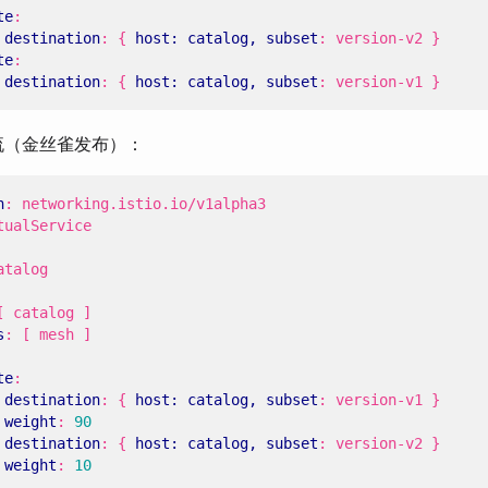
te
:
 
destination
:
{
host: catalog, subset
:
version-v2 }
te
:
 
destination
:
{
host: catalog, subset
:
version-v1 }
流（金丝雀发布）：
n
:
networking.istio.io/v1alpha3
tualService
atalog
[
catalog ]
s
:
[
mesh ]
te
:
 
destination
:
{
host: catalog, subset
:
version-v1 }
weight
:
90
 
destination
:
{
host: catalog, subset
:
version-v2 }
weight
:
10