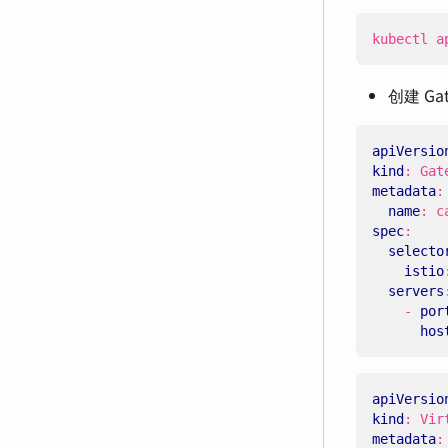
kubectl a
创建 Gat
apiVersio
kind
:
Gat
metadata
:
name
:
c
spec
:
selecto
istio
servers
- 
por
hos
apiVersio
kind
:
Vir
metadata
: