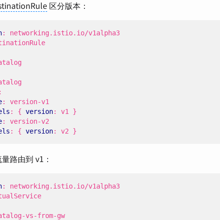
tinationRule
区分版本：
n
:
networking.istio.io/v1alpha3
tinationRule
atalog
atalog
:
e
:
version-v1
els
:
{
version
:
v1 }
e
:
version-v2
els
:
{
version
:
v2 }
量路由到 v1：
n
:
networking.istio.io/v1alpha3
tualService
atalog-vs-from-gw