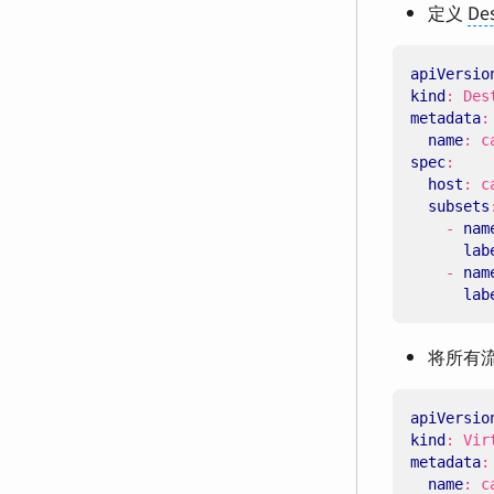
定义
Des
apiVersio
kind
:
Des
metadata
:
name
:
c
spec
:
host
:
c
subsets
- 
nam
lab
- 
nam
lab
将所有流
apiVersio
kind
:
Vir
metadata
:
name
:
c