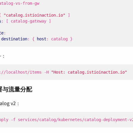
atalog-vs-from-gw
[
"catalog.istioinaction.io"
]
s
:
[
catalog-gateway ]
te
:
 
destination
:
{
host
:
catalog }
务：
://localhost/items -H 
"Host: catalog.istioinaction.io"
署与流量分配
alog v2：
pply -f services/catalog/kubernetes/catalog-deployment-v