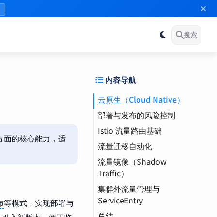
》
搜索
内容导航
云原生（Cloud Native）
部署与发布的风险控制
Istio 流量路由基础
金丝雀发布（Canary
等方面的核心能力，适
Deployment）
流量迁移自动化
VirtualService（虚拟服
务）
流量镜像（Shadow
Prometheus
Traffic）
环境准备与服务部署
集群外流量管理与
多版本部署与流量分配
ServiceEntry
布
等模式，实现部署与
DestinationRule（目
总结
标规则）