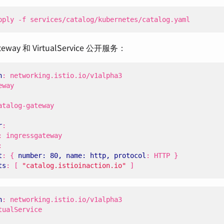
pply -f services/catalog/kubernetes/catalog.yaml
eway 和 VirtualService 公开服务：
n
:
networking.istio.io/v1alpha3
eway
atalog-gateway
r
:
:
ingressgateway
:
t
:
{
number: 80, name: http, protocol
:
HTTP }
ts
:
[
"catalog.istioinaction.io"
]
n
:
networking.istio.io/v1alpha3
tualService