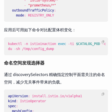
- 
"istio-system/*"
- 
"prometheus/*"
outboundTrafficPolicy
:
mode
:
REGISTRY_ONLY
应用后可用如下命令对比配置体积变化：
kubectl -n istioinaction 
exec
 -ti 
$CATALOG_POD
du -sh /tmp/config_dump
命名空间发现选择器
通过 discoverySelectors 精确指定控制平面需关注的命名
空间，减少无关事件带来的负载。
apiVersion
:
install.istio.io/v1alpha1
kind
:
IstioOperator
spec
:
meshConfig
: