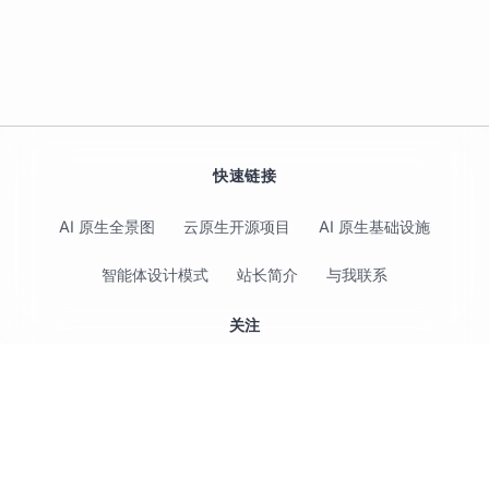
快速链接
AI 原生全景图
云原生开源项目
AI 原生基础设施
智能体设计模式
站长简介
与我联系
关注
© 2017-2026 Jimmy Song 保留所有权利 ·
隐私政策
·
使用条款
控制平面目标与同步机制
·
CC BY 4.0