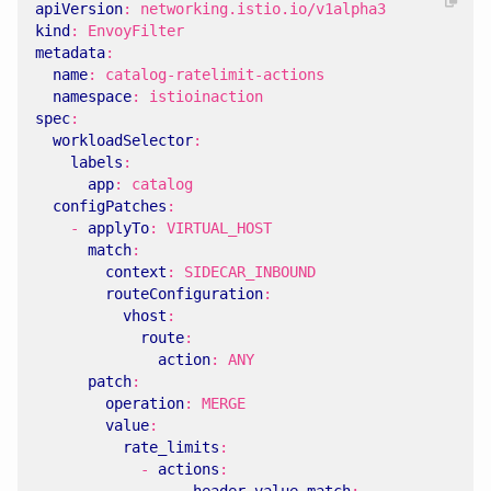
apiVersion
:
networking.istio.io/v1alpha3
kind
:
EnvoyFilter
metadata
:
name
:
catalog-ratelimit-actions
namespace
:
istioinaction
spec
:
workloadSelector
:
labels
:
app
:
catalog
configPatches
:
- 
applyTo
:
VIRTUAL_HOST
match
:
context
:
SIDECAR_INBOUND
routeConfiguration
:
vhost
:
route
:
action
:
ANY
patch
:
operation
:
MERGE
value
:
rate_limits
:
- 
actions
:
- 
header_value_match
: