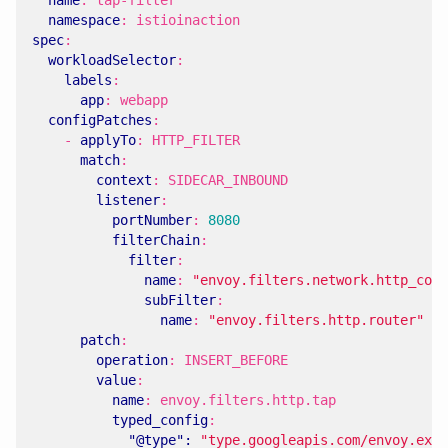
namespace
:
istioinaction
spec
:
workloadSelector
:
labels
:
app
:
webapp
configPatches
:
- 
applyTo
:
HTTP_FILTER
match
:
context
:
SIDECAR_INBOUND
listener
:
portNumber
:
8080
filterChain
:
filter
:
name
:
"envoy.filters.network.http_conn
subFilter
:
name
:
"envoy.filters.http.router"
patch
:
operation
:
INSERT_BEFORE
value
:
name
:
envoy.filters.http.tap
typed_config
:
"@type": 
"type.googleapis.com/envoy.exte