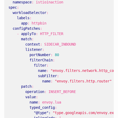
namespace
:
istioinaction
spec
:
workloadSelector
:
labels
:
app
:
httpbin
configPatches
:
- 
applyTo
:
HTTP_FILTER
match
:
context
:
SIDECAR_INBOUND
listener
:
portNumber
:
80
filterChain
:
filter
:
name
:
"envoy.filters.network.http_conn
subFilter
:
name
:
"envoy.filters.http.router"
patch
:
operation
:
INSERT_BEFORE
value
:
name
:
envoy.lua
typed_config
:
"@type": 
"type.googleapis.com/envoy.exte
inlineCode
:
|