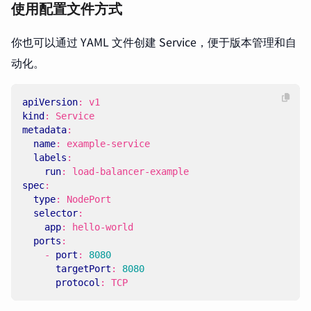
使用配置文件方式
你也可以通过 YAML 文件创建 Service，便于版本管理和自
动化。
apiVersion
:
v1
kind
:
Service
metadata
:
name
:
example-service
labels
:
run
:
load-balancer-example
spec
:
type
:
NodePort
selector
:
app
:
hello-world
ports
:
- 
port
:
8080
targetPort
:
8080
protocol
:
TCP