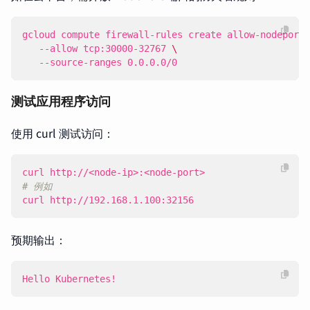
gcloud compute firewall-rules create allow-nodeport 
   --allow tcp:30000-32767 
   --source-ranges 0.0.0.0/0
测试应用程序访问
使用 curl 测试访问：
# 例如
curl http://192.168.1.100:32156
预期输出：
Hello Kubernetes!