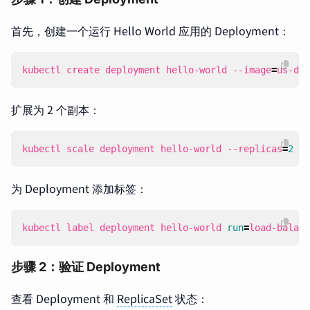
首先，创建一个运行 Hello World 应用的 Deployment：
kubectl create deployment hello-world --image
=
us-doc
扩展为 2 个副本：
kubectl scale deployment hello-world --replicas
=
2
为 Deployment 添加标签：
kubectl label deployment hello-world 
run
=
load-balanc
步骤 2：验证 Deployment
查看 Deployment 和
ReplicaSet
状态：