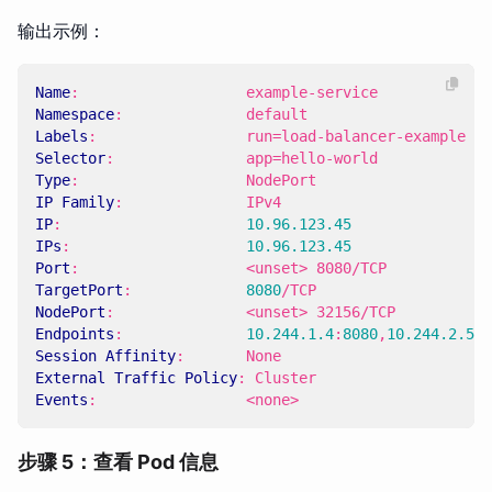
输出示例：
Name
:
example-service
Namespace
:
default
Labels
:
run=load-balancer-example
Selector
:
app=hello-world
Type
:
NodePort
IP Family
:
IPv4
IP
:
10.96.123.45
IPs
:
10.96.123.45
Port
:
<unset> 8080/TCP
TargetPort
:
8080
/TCP
NodePort
:
<unset> 32156/TCP
Endpoints
:
10.244.1.4
:
8080
,
10.244.2.5
:
8
Session Affinity
:
None
External Traffic Policy
:
Cluster
Events
:
<none>
步骤 5：查看 Pod 信息