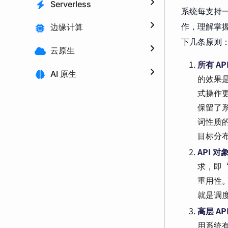
Serverless
系统每支持一
作，理解掌握的
边缘计算
下几条原则
云原生
所有 A
AI 原生
的效果
式操作
保留了系
词性质的
目标分
API 
求，即
重用性。
就是调
高层 A
用系统