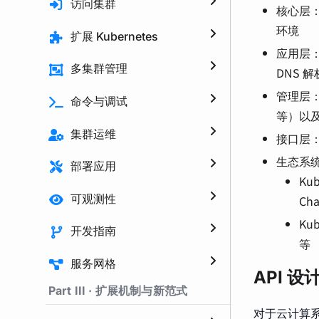
访问集群
核心层：
环境
扩展 Kubernetes
应用层
多集群管理
DNS 
管理层：
命令与调试
等）以
集群运维
接口层
生态系
部署应用
Ku
可观测性
Cha
Ku
开发指南
等
服务网格
API 设
Part III · 扩展机制与新范式
对于云计算系