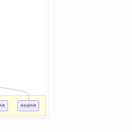
Management）
副本控制器
有状态应用（Stateful
CRI（容器运行时接
（Replication
Application）
口）
Controller，RC）
副本集（Replica Set，
RS）
部署（Deployment）
服务（Service）
任务（Job）
服务发现（Service
Discovery）
后台支撑服务集
（DaemonSet）
有状态服务集
（StatefulSet）
集群联邦
etcd
（Federation）
存储卷（Volume）