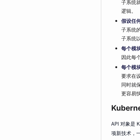
子系统
逻辑。
假设任
子系统
子系统
每个模
因此每
每个模
要求在
同时就
更容易
Kuber
API 对象是
项新技术，一定