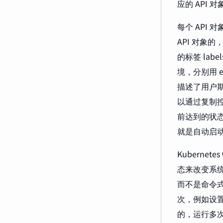
应的 API 对
每个 API 
API 对象
的标签 la
境，分别用 e
描述了用户期望
以通过复制控制器
前达到的状态
就是自动启动
Kuberne
态来改变系统，
而不是命令式
次，例如设置
的，运行多