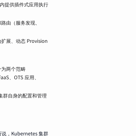
持久存储卷
，对内提供插件式应用执行
（Persistent Volume，
PV）和持久存储卷声明
和路由（服务发现、
（Persistent Volume
Claim，PVC）
动态 Provision
节点（Node）
密钥对象（Secret）
Kubelet
用户帐户（User
分为两个范畴
Account）和服务帐户
（Service Account）
FaaS、OTS 应用、
命名空间
（Namespace）
er、集群自身的配置和管理
RBAC 访问授权
ubernetes 集群