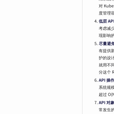
对 Kub
度管理
低层 AP
考虑减少
现影响
尽量避免
有提供新
护的设
就用不同
分这个 R
API 
系统规模
超过 O
API 
常发生的