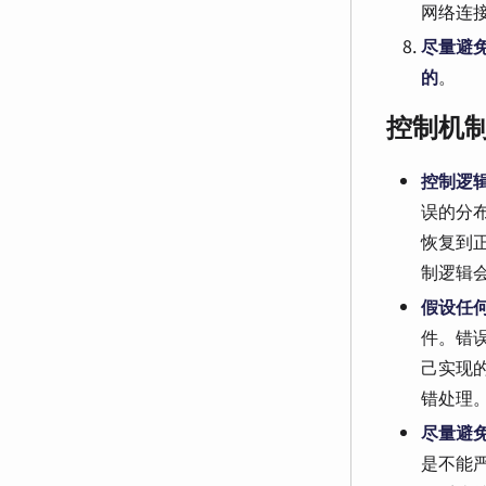
网络连
尽量避
的
。
控制机
控制逻
误的分
恢复到
制逻辑
假设任
件。错
己实现
错处理
尽量避
是不能