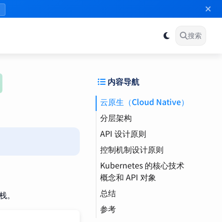
》
搜索
内容导航
云原生（Cloud Native）
分层架构
API 设计原则
无状态应用（Stateless
Application）
控制机制设计原则
StatefulSet（有状态
集）
RBAC（基于角色的访
Kubernetes 的核心技术
问控制）
概念和 API 对象
kubectl
总结
Namespace（命名空
术栈。
间）
配置管理
参考
Paxos（Paxos 共识）
（Configuration
Pod