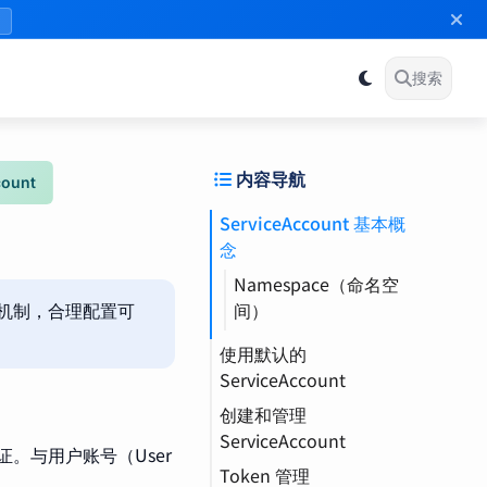
》
搜索
内容导航
count
ServiceAccount 基本概
念
Namespace（命名空
的基础机制，合理配置可
间）
使用默认的
ServiceAccount
创建和管理
访问 API 权限
ServiceAccount
禁用自动挂载
RBAC（基于角色的访
份凭证。与用户账号（User
Token 管理
查看现有
问控制）
Token