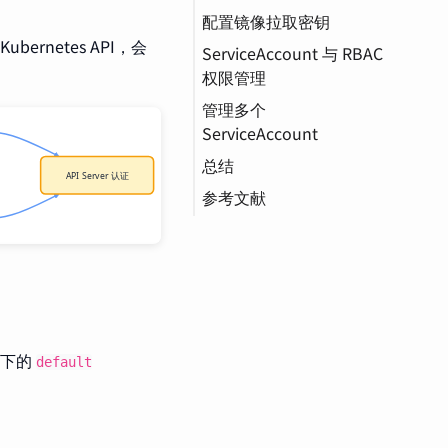
。
ServiceAccount
配置镜像拉取密钥
现代 Token 机制
创建自定义
Kubernetes API，会
ServiceAccount 与 RBAC
手动创建长期
创建镜像拉取密钥
ServiceAccount
权限管理
Token（不推荐）
添加到 ServiceAccount
查看 ServiceAccount
管理多个
创建 ServiceAccount
详情
ServiceAccount
获取 ServiceAccount
在 Pod 中使用自定义
总结
Token
ServiceAccount
参考文献
创建 ClusterRole
创建
ClusterRoleBinding
配置 kubeconfig
e 下的
default