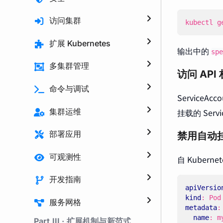
访问集群
kubectl g
扩展 Kubernetes
输出中的
spe
多集群管理
访问 API
命令与调试
ServiceAc
挂载的 Servic
集群运维
部署应用
禁用自动
可观测性
自 Kuberne
开发指南
apiVersio
kind
:
Pod
服务网格
metadata
:
name
:
m
Part III · 扩展机制与新范式