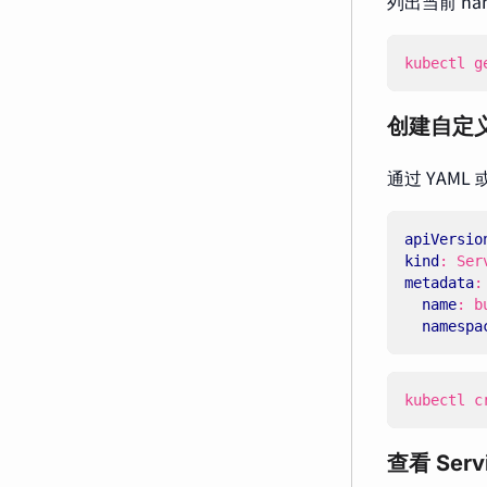
列出当前 name
kubectl g
创建自定义 S
通过 YAML 
apiVersio
kind
:
Ser
metadata
:
name
:
b
namespa
kubectl c
查看 Serv