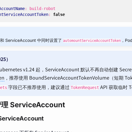
AccountName
:
build-robot
ntServiceAccountToken
:
false
和 ServiceAccount 中同时设置了
，Po
automountServiceAccountToken
25）
ubernetes v1.24 起，ServiceAccount 默认不再自动创建 Sec
en
，推荐使用 BoundServiceAccountTokenVolume（短期
字段已不推荐使用，建议通过
API 获取临时 T
ets
TokenRequest
 ServiceAccount
rviceAccount