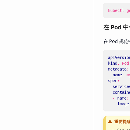
kubectl g
在 Pod 中
在 Pod 规范中
apiVersio
kind
:
Pod
metadata
:
name
:
m
spec
:
service
contain
- 
name
:
image
重要提
Serv