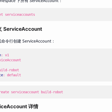
space 下所有 ServiceAccount：
et serviceaccounts
erviceAccount
或命令行创建 ServiceAccount：
n
:
v1
viceAccount
uild-robot
ce
:
default
reate serviceaccount build-robot
iceAccount 详情