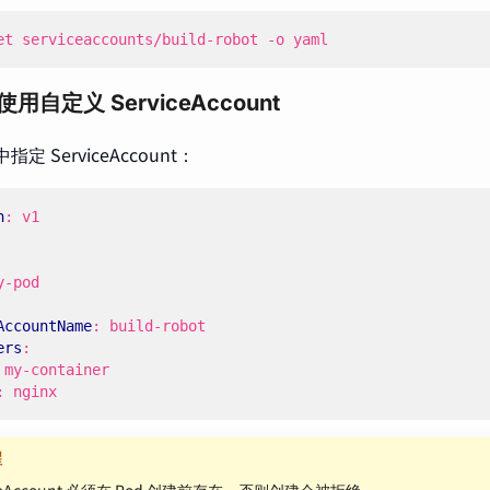
et serviceaccounts/build-robot -o yaml
使用自定义 ServiceAccount
指定 ServiceAccount：
n
:
v1
y-pod
AccountName
:
build-robot
ers
:
my-container
:
nginx
醒
iceAccount 必须在 Pod 创建前存在，否则创建会被拒绝。