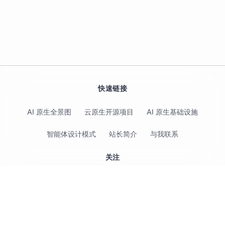
快速链接
AI 原生全景图
云原生开源项目
AI 原生基础设施
智能体设计模式
站长简介
与我联系
关注
© 2017-2026 Jimmy Song 保留所有权利 ·
隐私政策
·
使用条款
云原生（Cloud Native）