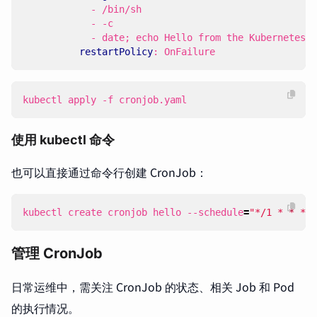
- 
/bin/sh
- -
c
- 
date; echo Hello from the Kubernetes c
restartPolicy
:
OnFailure
kubectl apply -f cronjob.yaml
使用 kubectl 命令
也可以直接通过命令行创建 CronJob：
kubectl create cronjob hello --schedule
=
"*/1 * * * *
管理 CronJob
日常运维中，需关注 CronJob 的状态、相关 Job 和 Pod
的执行情况。