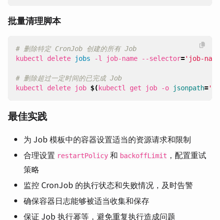
批量清理脚本
# 删除特定 CronJob 创建的所有 Job
kubectl delete 
jobs
 -l job-name --selector
=
'job-name
# 删除超过一定时间的已完成 Job
kubectl delete job 
$(
kubectl get job -o 
jsonpath
=
'{.
最佳实践
为 Job 模板中的容器设置适当的资源请求和限制
合理设置
和
，配置重试
restartPolicy
backoffLimit
策略
监控 CronJob 的执行状态和失败情况，及时告警
确保容器日志能够被适当收集和保存
保证 Job 执行幂等，避免重复执行造成问题