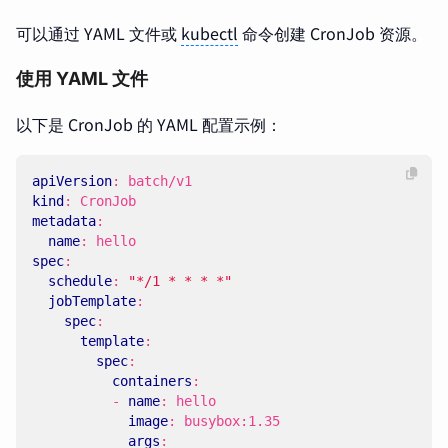
可以通过 YAML 文件或
kubectl
命令创建 CronJob 资源。
使用 YAML 文件
以下是 CronJob 的 YAML 配置示例：
apiVersion
:
batch/v1
kind
:
CronJob
metadata
:
name
:
hello
spec
:
schedule
:
"*/1 * * * *"
jobTemplate
:
spec
:
template
:
spec
:
containers
:
- 
name
:
hello
image
:
busybox:1.35
args
: