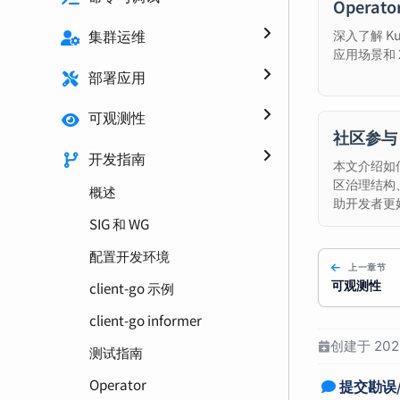
Operato
深入了解 Kub
集群运维
应用场景和 
部署应用
可观测性
社区参与
开发指南
本文介绍如何
区治理结构
概述
助开发者更好
SIG 和 WG
配置开发环境
上一章节
可观测性
client-go 示例
client-go informer
创建于 2022
测试指南
Operator
提交勘误