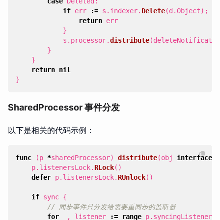
case
Deleted
:
if
err
:=
s
.
indexer
.
Delete
(
d
.
Object
);
er
return
err
}
s
.
processor
.
distribute
(
deleteNotificatio
}
}
return
nil
}
SharedProcessor 事件分发
以下是相关的代码示例：
func
(
p
*
sharedProcessor
)
distribute
(
obj
interface
{}
p
.
listenersLock
.
RLock
()
defer
p
.
listenersLock
.
RUnlock
()
if
sync
{
// 同步事件只分发给需要重同步的监听器
for
_
,
listener
:=
range
p
.
syncingListeners