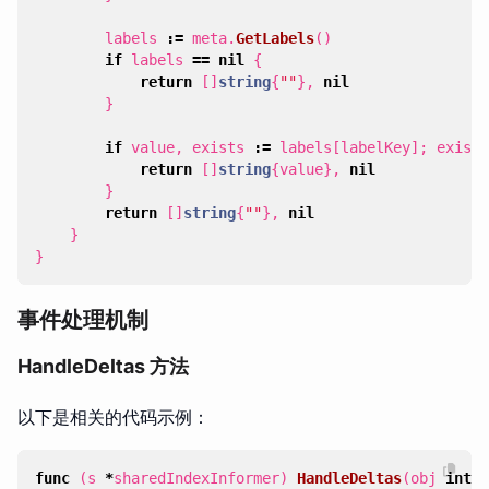
labels
:=
meta
.
GetLabels
()
if
labels
==
nil
{
return
[]
string
{
""
},
nil
}
if
value
,
exists
:=
labels
[
labelKey
];
exists
return
[]
string
{
value
},
nil
}
return
[]
string
{
""
},
nil
}
}
事件处理机制
HandleDeltas 方法
以下是相关的代码示例：
func
(
s
*
sharedIndexInformer
)
HandleDeltas
(
obj
inter