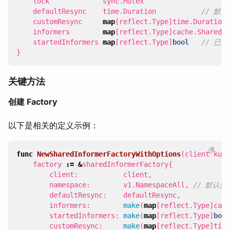
lock
sync
.
Mutex
defaultResync
time
.
Duration
// 默
customResync
map
[
reflect
.
Type
]
time
.
Duration
informers
map
[
reflect
.
Type
]
cache
.
SharedIn
startedInformers
map
[
reflect
.
Type
]
bool
// 已启
}
关键方法
创建 Factory
以下是相关的定义示例：
func
NewSharedInformerFactoryWithOptions
(
client
kube
factory
:=
&
sharedInformerFactory
{
client
:
client
,
namespace
:
v1
.
NamespaceAll
,
// 默认
defaultResync
:
defaultResync
,
informers
:
make
(
map
[
reflect
.
Type
]
cach
startedInformers
:
make
(
map
[
reflect
.
Type
]
bool
customResync
:
make
(
map
[
reflect
.
Type
]
time