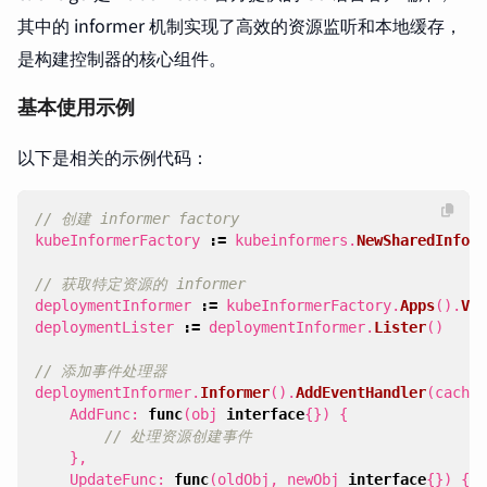
其中的 informer 机制实现了高效的资源监听和本地缓存，
是构建控制器的核心组件。
基本使用示例
以下是相关的示例代码：
// 创建 informer factory
kubeInformerFactory
:=
kubeinformers
.
NewSharedInform
// 获取特定资源的 informer
deploymentInformer
:=
kubeInformerFactory
.
Apps
().
V1
(
deploymentLister
:=
deploymentInformer
.
Lister
()
// 添加事件处理器
deploymentInformer
.
Informer
().
AddEventHandler
(
cache
.
AddFunc
:
func
(
obj
interface
{})
{
// 处理资源创建事件
},
UpdateFunc
:
func
(
oldObj
,
newObj
interface
{})
{