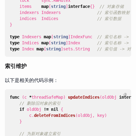
lock
sync
.
RWMutex
items
map
[
string
]
interface
{}
// 对象存储
indexers
Indexers
// 索引函数映射
indices
Indices
// 索引数据
}
type
Indexers
map
[
string
]
IndexFunc
// 索引名称 -> 
type
Indices
map
[
string
]
Index
// 索引名称 -> 
type
Index
map
[
string
]
sets
.
String
// 索引值 -> 对
索引维护
以下是相关的代码示例：
func
(
c
*
threadSafeMap
)
updateIndices
(
oldObj
interfa
// 删除旧对象的索引
if
oldObj
!=
nil
{
c
.
deleteFromIndices
(
oldObj
,
key
)
}
// 为新对象建立索引