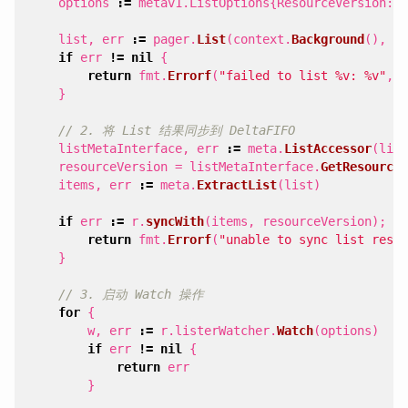
options
:=
metav1
.
ListOptions
{
ResourceVersion
:
"
list
,
err
:=
pager
.
List
(
context
.
Background
(),
op
if
err
!=
nil
{
return
fmt
.
Errorf
(
"failed to list %v: %v"
,
r
}
// 2. 将 List 结果同步到 DeltaFIFO
listMetaInterface
,
err
:=
meta
.
ListAccessor
(
list
resourceVersion
=
listMetaInterface
.
GetResourceV
items
,
err
:=
meta
.
ExtractList
(
list
)
if
err
:=
r
.
syncWith
(
items
,
resourceVersion
);
er
return
fmt
.
Errorf
(
"unable to sync list resul
}
// 3. 启动 Watch 操作
for
{
w
,
err
:=
r
.
listerWatcher
.
Watch
(
options
)
if
err
!=
nil
{
return
err
}