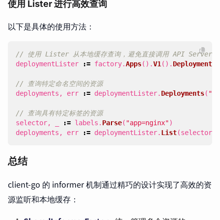
使用 Lister 进行高效查询
以下是具体的使用方法：
// 使用 Lister 从本地缓存查询，避免直接调用 API Server
deploymentLister
:=
factory
.
Apps
().
V1
().
Deployments
(
// 查询特定命名空间的资源
deployments
,
err
:=
deploymentLister
.
Deployments
(
"de
// 查询具有特定标签的资源
selector
,
_
:=
labels
.
Parse
(
"app=nginx"
)
deployments
,
err
:=
deploymentLister
.
List
(
selector
)
总结
client-go 的 informer 机制通过精巧的设计实现了高效的资
源监听和本地缓存：