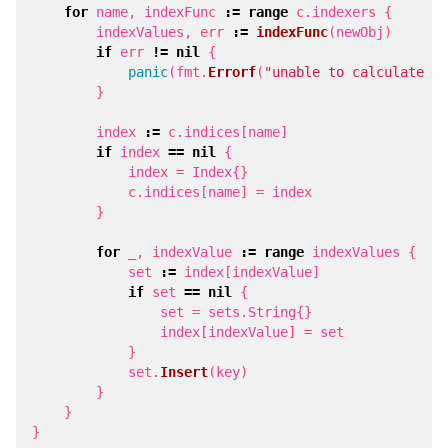
for
name
,
indexFunc
:=
range
c
.
indexers
{
indexValues
,
err
:=
indexFunc
(
newObj
)
if
err
!=
nil
{
panic
(
fmt
.
Errorf
(
"unable to calculate in
}
index
:=
c
.
indices
[
name
]
if
index
==
nil
{
index
=
Index
{}
c
.
indices
[
name
]
=
index
}
for
_
,
indexValue
:=
range
indexValues
{
set
:=
index
[
indexValue
]
if
set
==
nil
{
set
=
sets
.
String
{}
index
[
indexValue
]
=
set
}
set
.
Insert
(
key
)
}
}
}