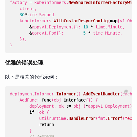
factory
=
kubeinformers
.
NewSharedInformerFactoryWith
client
,
30
*
time
.
Second
,
kubeinformers
.
WithCustomResyncConfig
(
map
[
v1
.
Obje
&
appsv1
.
Deployment
{}:
10
*
time
.
Minute
,
&
corev1
.
Pod
{}:
5
*
time
.
Minute
,
}),
)
优雅的错误处理
以下是相关的代码示例：
deploymentInformer
.
Informer
().
AddEventHandler
(
cache
.
AddFunc
:
func
(
obj
interface
{})
{
deployment
,
ok
:=
obj
.(
*
appsv1
.
Deployment
)
if
!
ok
{
utilruntime
.
HandleError
(
fmt
.
Errorf
(
"expe
return
}
// 处理逻辑