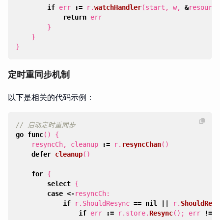
if
err
:=
r
.
watchHandler
(
start
,
w
,
&
resource
return
err
}
}
}
定时重同步机制
以下是相关的代码示例：
// 启动定时重同步
go
func
()
{
resyncCh
,
cleanup
:=
r
.
resyncChan
()
defer
cleanup
()
for
{
select
{
case
<-
resyncCh
:
if
r
.
ShouldResync
==
nil
||
r
.
ShouldResy
if
err
:=
r
.
store
.
Resync
();
err
!=
n