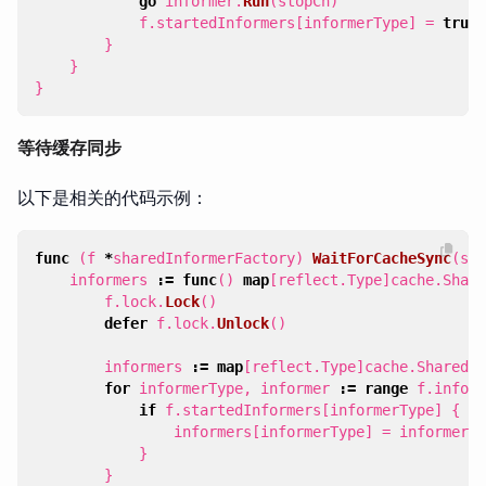
go
informer
.
Run
(
stopCh
)
f
.
startedInformers
[
informerType
]
=
true
}
}
}
等待缓存同步
以下是相关的代码示例：
func
(
f
*
sharedInformerFactory
)
WaitForCacheSync
(
sto
informers
:=
func
()
map
[
reflect
.
Type
]
cache
.
Share
f
.
lock
.
Lock
()
defer
f
.
lock
.
Unlock
()
informers
:=
map
[
reflect
.
Type
]
cache
.
SharedIn
for
informerType
,
informer
:=
range
f
.
inform
if
f
.
startedInformers
[
informerType
]
{
informers
[
informerType
]
=
informer
}
}