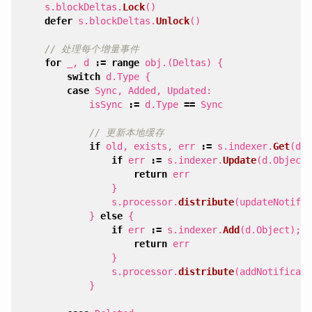
s
.
blockDeltas
.
Lock
()
defer
s
.
blockDeltas
.
Unlock
()
// 处理每个增量事件
for
_
,
d
:=
range
obj
.(
Deltas
)
{
switch
d
.
Type
{
case
Sync
,
Added
,
Updated
:
isSync
:=
d
.
Type
==
Sync
// 更新本地缓存
if
old
,
exists
,
err
:=
s
.
indexer
.
Get
(
d
.
O
if
err
:=
s
.
indexer
.
Update
(
d
.
Object
)
return
err
}
s
.
processor
.
distribute
(
updateNotific
}
else
{
if
err
:=
s
.
indexer
.
Add
(
d
.
Object
);
e
return
err
}
s
.
processor
.
distribute
(
addNotificati
}