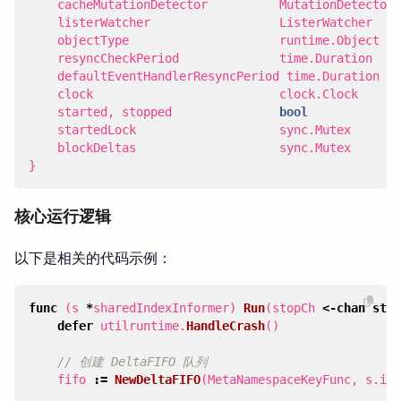
cacheMutationDetector
MutationDetector
listerWatcher
ListerWatcher
objectType
runtime
.
Object
resyncCheckPeriod
time
.
Duration
defaultEventHandlerResyncPeriod
time
.
Duration
clock
clock
.
Clock
started
,
stopped
bool
startedLock
sync
.
Mutex
blockDeltas
sync
.
Mutex
}
核心运行逻辑
以下是相关的代码示例：
func
(
s
*
sharedIndexInformer
)
Run
(
stopCh
<-
chan
stru
defer
utilruntime
.
HandleCrash
()
// 创建 DeltaFIFO 队列
fifo
:=
NewDeltaFIFO
(
MetaNamespaceKeyFunc
,
s
.
ind