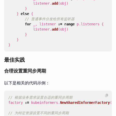
listener
.
add
(
obj
)
}
}
else
{
// 普通事件分发给所有监听器
for
_
,
listener
:=
range
p
.
listeners
{
listener
.
add
(
obj
)
}
}
}
最佳实践
合理设置重同步周期
以下是相关的代码示例：
// 根据业务需求设置合适的重同步周期
factory
:=
kubeinformers
.
NewSharedInformerFactory
(
cl
// 为特定资源设置不同的重同步周期