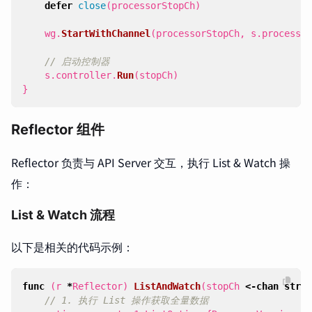
defer
close
(
processorStopCh
)
wg
.
StartWithChannel
(
processorStopCh
,
s
.
processor
// 启动控制器
s
.
controller
.
Run
(
stopCh
)
}
Reflector 组件
Reflector 负责与 API Server 交互，执行 List & Watch 操
作：
List & Watch 流程
以下是相关的代码示例：
func
(
r
*
Reflector
)
ListAndWatch
(
stopCh
<-
chan
struc
// 1. 执行 List 操作获取全量数据