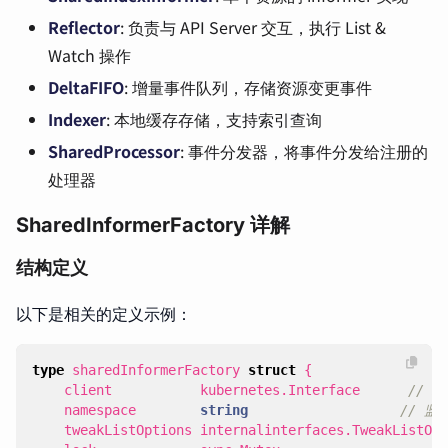
Reflector
: 负责与 API Server 交互，执行 List &
Watch 操作
DeltaFIFO
: 增量事件队列，存储资源变更事件
Indexer
: 本地缓存存储，支持索引查询
SharedProcessor
: 事件分发器，将事件分发给注册的
处理器
SharedInformerFactory 详解
结构定义
以下是相关的定义示例：
type
sharedInformerFactory
struct
{
client
kubernetes
.
Interface
// K
namespace
string
// 
tweakListOptions
internalinterfaces
.
TweakListOpt