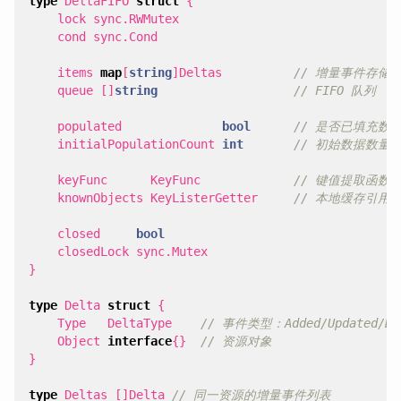
type
DeltaFIFO
struct
{
lock
sync
.
RWMutex
cond
sync
.
Cond
items
map
[
string
]
Deltas
// 增量事件存储
queue
[]
string
// FIFO 队列
populated
bool
// 是否已填充数
initialPopulationCount
int
// 初始数据数量
keyFunc
KeyFunc
// 键值提取函数
knownObjects
KeyListerGetter
// 本地缓存引用
closed
bool
closedLock
sync
.
Mutex
}
type
Delta
struct
{
Type
DeltaType
// 事件类型：Added/Updated/Del
Object
interface
{}
// 资源对象
}
type
Deltas
[]
Delta
// 同一资源的增量事件列表