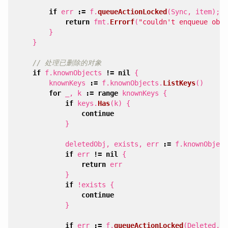
if
err
:=
f
.
queueActionLocked
(
Sync
,
item
);
e
return
fmt
.
Errorf
(
"couldn't enqueue obje
}
}
// 处理已删除的对象
if
f
.
knownObjects
!=
nil
{
knownKeys
:=
f
.
knownObjects
.
ListKeys
()
for
_
,
k
:=
range
knownKeys
{
if
keys
.
Has
(
k
)
{
continue
}
deletedObj
,
exists
,
err
:=
f
.
knownObject
if
err
!=
nil
{
return
err
}
if
!
exists
{
continue
}
if
err
:=
f
.
queueActionLocked
(
Deleted
,
D