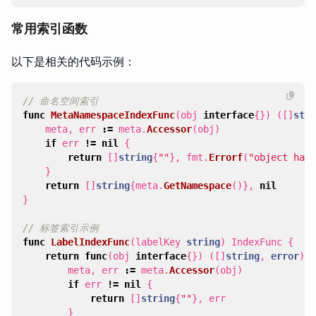
常用索引函数
以下是相关的代码示例：
// 命名空间索引
func
MetaNamespaceIndexFunc
(
obj
interface
{})
([]
stri
meta
,
err
:=
meta
.
Accessor
(
obj
)
if
err
!=
nil
{
return
[]
string
{
""
},
fmt
.
Errorf
(
"object has 
}
return
[]
string
{
meta
.
GetNamespace
()},
nil
}
// 标签索引示例
func
LabelIndexFunc
(
labelKey
string
)
IndexFunc
{
return
func
(
obj
interface
{})
([]
string
,
error
)
{
meta
,
err
:=
meta
.
Accessor
(
obj
)
if
err
!=
nil
{
return
[]
string
{
""
},
err
}