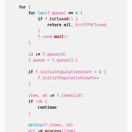
for
{
for
len
(
f
.
queue
)
==
0
{
if
f
.
IsClosed
()
{
return
nil
,
ErrFIFOClosed
}
f
.
cond
.
Wait
()
}
id
:=
f
.
queue
[
0
]
f
.
queue
=
f
.
queue
[
1
:]
if
f
.
initialPopulationCount
>
0
{
f
.
initialPopulationCount
--
}
item
,
ok
:=
f
.
items
[
id
]
if
!
ok
{
continue
}
delete
(
f
.
items
,
id
)
err
:=
process
(
item
)