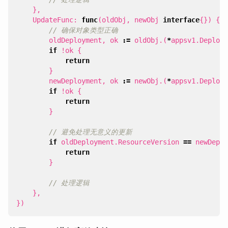
},
UpdateFunc
:
func
(
oldObj
,
newObj
interface
{})
{
// 确保对象类型正确
oldDeployment
,
ok
:=
oldObj
.(
*
appsv1
.
Deploym
if
!
ok
{
return
}
newDeployment
,
ok
:=
newObj
.(
*
appsv1
.
Deploym
if
!
ok
{
return
}
// 避免处理无意义的更新
if
oldDeployment
.
ResourceVersion
==
newDeplo
return
}
// 处理逻辑
},
})