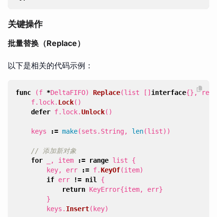
关键操作
批量替换（Replace）
以下是相关的代码示例：
func
(
f
*
DeltaFIFO
)
Replace
(
list
[]
interface
{},
reso
f
.
lock
.
Lock
()
defer
f
.
lock
.
Unlock
()
keys
:=
make
(
sets
.
String
,
len
(
list
))
// 添加新对象
for
_
,
item
:=
range
list
{
key
,
err
:=
f
.
KeyOf
(
item
)
if
err
!=
nil
{
return
KeyError
{
item
,
err
}
}
keys
.
Insert
(
key
)