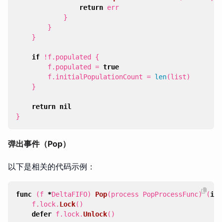
return
err
}
}
}
if
!
f
.
populated
{
f
.
populated
=
true
f
.
initialPopulationCount
=
len
(
list
)
}
return
nil
}
弹出事件（Pop）
以下是相关的代码示例：
func
(
f
*
DeltaFIFO
)
Pop
(
process
PopProcessFunc
)
(
int
f
.
lock
.
Lock
()
defer
f
.
lock
.
Unlock
()