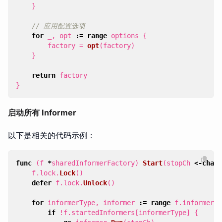
}
// 应用配置选项
for
_
,
opt
:=
range
options
{
factory
=
opt
(
factory
)
}
return
factory
}
启动所有 Informer
以下是相关的代码示例：
func
(
f
*
sharedInformerFactory
)
Start
(
stopCh
<-
chan
f
.
lock
.
Lock
()
defer
f
.
lock
.
Unlock
()
for
informerType
,
informer
:=
range
f
.
informers
if
!
f
.
startedInformers
[
informerType
]
{