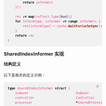
return
informers
}()
res
:=
map
[
reflect
.
Type
]
bool
{}
for
informType
,
informer
:=
range
informers
{
res
[
informType
]
=
cache
.
WaitForCacheSync
(
sto
}
return
res
}
SharedIndexInformer 实现
结构定义
以下是相关的定义示例：
type
sharedIndexInformer
struct
{
indexer
Indexer
controller
Controller
processor
*
sharedProcessor