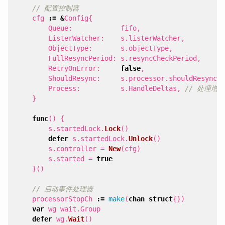
// 配置控制器
cfg
:=
&
Config
{
Queue
:
fifo
,
ListerWatcher
:
s
.
listerWatcher
,
ObjectType
:
s
.
objectType
,
FullResyncPeriod
:
s
.
resyncCheckPeriod
,
RetryOnError
:
false
,
ShouldResync
:
s
.
processor
.
shouldResync
,
Process
:
s
.
HandleDeltas
,
// 处理增
}
func
()
{
s
.
startedLock
.
Lock
()
defer
s
.
startedLock
.
Unlock
()
s
.
controller
=
New
(
cfg
)
s
.
started
=
true
}()
// 启动事件处理器
processorStopCh
:=
make
(
chan
struct
{})
var
wg
wait
.
Group
defer
wg
.
Wait
()