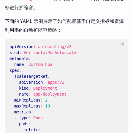
标进行扩缩容。
下面的 YAML 示例展示了如何配置基于自定义指标和资源
利用率的自动扩缩容策略：
apiVersion
:
autoscaling/v2
kind
:
HorizontalPodAutoscaler
metadata
:
name
:
custom-hpa
spec
:
scaleTargetRef
:
apiVersion
:
apps/v1
kind
:
Deployment
name
:
app-deployment
minReplicas
:
2
maxReplicas
:
10
metrics
:
- 
type
:
Pods
pods
:
metric
: