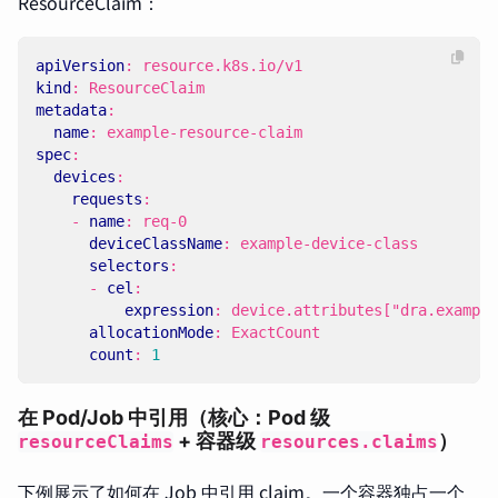
ResourceClaim：
apiVersion
:
resource.k8s.io/v1
kind
:
ResourceClaim
metadata
:
name
:
example-resource-claim
spec
:
devices
:
requests
:
- 
name
:
req-0
deviceClassName
:
example-device-class
selectors
:
- 
cel
:
expression
:
device.attributes["dra.example
allocationMode
:
ExactCount
count
:
1
在 Pod/Job 中引用（核心：Pod 级
+ 容器级
）
resourceClaims
resources.claims
下例展示了如何在 Job 中引用 claim。一个容器独占一个