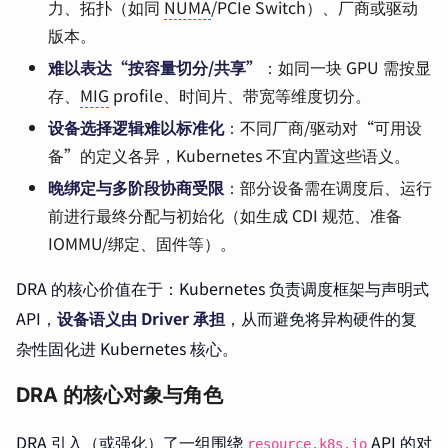
力、拓扑（如同
NUMA
/PCIe Switch）、厂商或驱动
版本。
难以表达“按容量切分/共享”
：如同一块 GPU 需按显
存、
MIG
profile、时间片、带宽等维度切分。
设备选择逻辑难以标准化
：不同厂商/驱动对“可用设
备”的定义各异，Kubernetes 不宜内置这些语义。
晚绑定与多阶段协商受限
：部分设备需在调度后、运行
前进行最终分配与初始化（如生成 CDI 规范、准备
IOMMU/绑定、固件等）。
DRA 的核心价值在于：Kubernetes 负责调度框架与声明式
API，
设备语义由 Driver 承担
，从而避免将异构硬件的复
杂性固化进 Kubernetes 核心。
DRA 的核心对象与角色
DRA 引入（或强化）了一组围绕
API 的对
resource.k8s.io