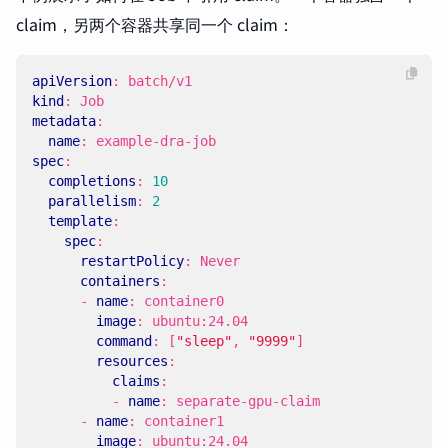
claim，另两个容器共享同一个 claim：
apiVersion
:
batch/v1
kind
:
Job
metadata
:
name
:
example-dra-job
spec
:
completions
:
10
parallelism
:
2
template
:
spec
:
restartPolicy
:
Never
containers
:
- 
name
:
container0
image
:
ubuntu:24.04
command
:
[
"sleep"
,
"9999"
]
resources
:
claims
:
- 
name
:
separate-gpu-claim
- 
name
:
container1
image
:
ubuntu:24.04