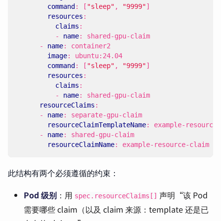
command
:
[
"sleep"
,
"9999"
]
resources
:
claims
:
- 
name
:
shared-gpu-claim
- 
name
:
container2
image
:
ubuntu:24.04
command
:
[
"sleep"
,
"9999"
]
resources
:
claims
:
- 
name
:
shared-gpu-claim
resourceClaims
:
- 
name
:
separate-gpu-claim
resourceClaimTemplateName
:
example-resource-
- 
name
:
shared-gpu-claim
resourceClaimName
:
example-resource-claim
此结构有两个必须遵循的约束：
Pod 级别
：用
声明“该 Pod
spec.resourceClaims[]
需要哪些 claim（以及 claim 来源：template 还是已