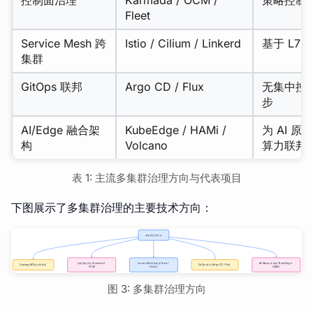
Fleet
Service Mesh 跨
Istio / Cilium / Linkerd
基于 L7
集群
GitOps 联邦
Argo CD / Flux
无集中控制
步
AI/Edge 融合架
KubeEdge / HAMi /
为 AI 
构
Volcano
算力联邦
表 1: 主流多集群治理方向与代表项目
下图展示了多集群治理的主要技术方向：
图 3: 多集群治理方向