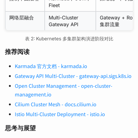
Fleet
网络层融合
Multi-Cluster
Gateway + Rou
Gateway API
集群流量
表 2: Kubernetes 多集群架构演进阶段对比
推荐阅读
Karmada 官方文档 - karmada.io
Gateway API Multi-Cluster - gateway-api.sigs.k8s.io
Open Cluster Management - open-cluster-
management.io
Cilium Cluster Mesh - docs.cilium.io
Istio Multi-Cluster Deployment - istio.io
思考与展望