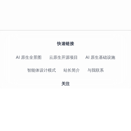
快速链接
AI 原生全景图
云原生开源项目
AI 原生基础设施
智能体设计模式
站长简介
与我联系
关注
© 2017-2026 Jimmy Song 保留所有权利 ·
隐私政策
·
使用条款
Multi-Cluster（多集群）
·
CC BY 4.0