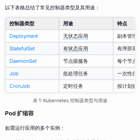
以下表格总结了常见控制器类型及其用途：
控制器类型
用途
特点
Deployment
无状态应用
副本管理
StatefulSet
有状态应用
有序部署
DaemonSet
节点级服务
每个节点运
Job
批处理任务
一次性任
CronJob
定时任务
按计划执
表 1: Kubernetes 控制器类型与用途
Pod 扩缩容
如需运行应用的多个实例：