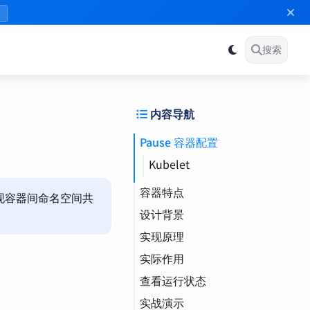
》
搜索
内容导航
Pause 容器配置
Kubelet
容器特点
负责实现容器间命名空间共
设计背景
实现原理
Namespace（命名空
间）
实际作用
网络共享机制
查看运行状态
关键特性
IPC（进程间通信）
实战演示
PID（进程 ID）