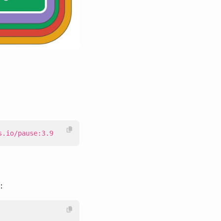
s.io/pause:3.9
：