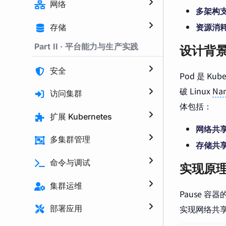
网络
多架构
资源消
存储
Part II · 平台能力与生产实践
设计背
安全
Pod 是 K
破 Linux
Na
访问集群
体包括：
扩展 Kubernetes
网络共
多集群管理
存储共
命令与调试
实现原
集群运维
Pause 
实现网络共
部署应用