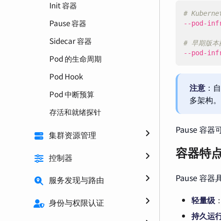
Init 容器
# Kubern
Pause 容器
--pod-inf
Sidecar 容器
# 早期版
--pod-inf
Pod 的生命周期
Pod Hook
注意
：自 
Pod 中断预算
多架构。
存活和就绪探针
Pause 
集群资源管理
容器特
控制器
Pause 
服务发现与路由
轻量级
：
身份与权限认证
持久运