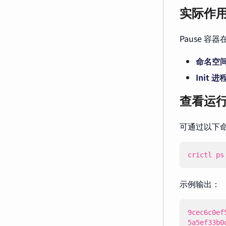
实际作
Pause 容
命名空
Init 
查看运
可通过以下命
crictl ps
示例输出：
5a5ef33b0