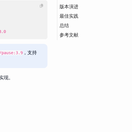
版本演进
步骤一：启动 Pause 容
器
最佳实践
K8s（Kubernetes）
步骤二：启动 Nginx 容
总结
器并共享命名空间
3.0
参考文献
步骤三：启动 Ghost 应
用容器
，支持
/pause:3.9
验证共享效果
言实现。