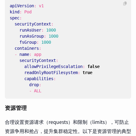
apiVersion
:
v1
kind
:
Pod
spec
:
securityContext
:
runAsUser
:
1000
runAsGroup
:
1000
fsGroup
:
1000
containers
:
- 
name
:
app
securityContext
:
allowPrivilegeEscalation
:
false
readOnlyRootFilesystem
:
true
capabilities
:
drop
:
- 
ALL
资源管理
合理设置资源请求（requests）和限制（limits），可防止
资源争用和抢占，提升集群稳定性。以下是资源管理的典型