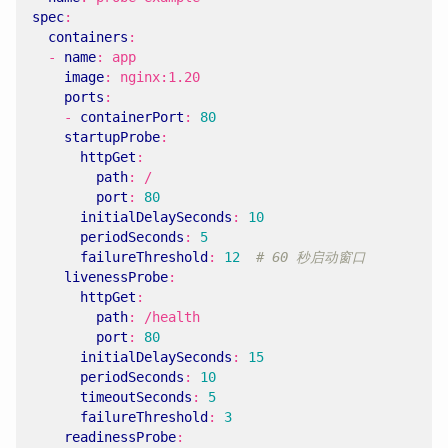
spec
:
containers
:
- 
name
:
app
image
:
nginx:1.20
ports
:
- 
containerPort
:
80
startupProbe
:
httpGet
:
path
:
/
port
:
80
initialDelaySeconds
:
10
periodSeconds
:
5
failureThreshold
:
12
# 60 秒启动窗口
livenessProbe
:
httpGet
:
path
:
/health
port
:
80
initialDelaySeconds
:
15
periodSeconds
:
10
timeoutSeconds
:
5
failureThreshold
:
3
readinessProbe
: