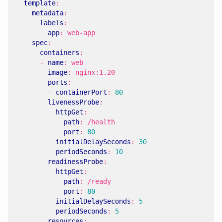
template
:
metadata
:
labels
:
app
:
web-app
spec
:
containers
:
- 
name
:
web
image
:
nginx:1.20
ports
:
- 
containerPort
:
80
livenessProbe
:
httpGet
:
path
:
/health
port
:
80
initialDelaySeconds
:
30
periodSeconds
:
10
readinessProbe
:
httpGet
:
path
:
/ready
port
:
80
initialDelaySeconds
:
5
periodSeconds
:
5
resources
: