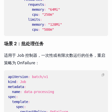
requests
:
memory
:
"64Mi"
cpu
:
"250m"
limits
:
memory
:
"128Mi"
cpu
:
"500m"
场景 2：批处理任务
适用于 Job 控制器，一次性或有限次数运行的任务，重启
策略为 OnFailure：
apiVersion
:
batch/v1
kind
:
Job
metadata
:
name
:
data-processing
spec
:
template
:
spec
:
restartPolicy
:
OnFailure