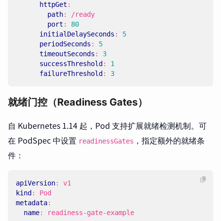
httpGet
:
path
:
/ready
port
:
80
initialDelaySeconds
:
5
periodSeconds
:
5
timeoutSeconds
:
3
successThreshold
:
1
failureThreshold
:
3
就绪门控（Readiness Gates）
自 Kubernetes 1.14 起，Pod 支持扩展就绪检测机制。可
在 PodSpec 中设置
，指定额外的就绪条
readinessGates
件：
apiVersion
:
v1
kind
:
Pod
metadata
:
name
:
readiness-gate-example