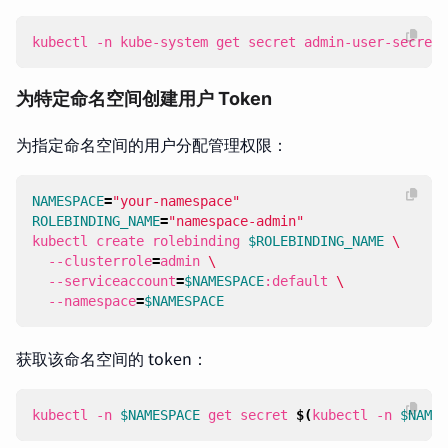
kubectl -n kube-system get secret admin-user-secret 
为特定命名空间创建用户 Token
为指定命名空间的用户分配管理权限：
NAMESPACE
=
"your-namespace"
ROLEBINDING_NAME
=
"namespace-admin"
kubectl create rolebinding 
$ROLEBINDING_NAME
  --clusterrole
=
admin 
  --serviceaccount
=
$NAMESPACE
:default 
  --namespace
=
$NAMESPACE
获取该命名空间的 token：
kubectl -n 
$NAMESPACE
 get secret 
$(
kubectl -n 
$NAMES