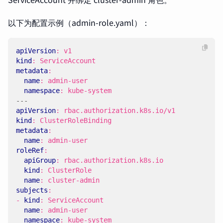
以下为配置示例（admin-role.yaml）：
apiVersion
:
v1
kind
:
ServiceAccount
metadata
:
name
:
admin-user
namespace
:
kube-system
---
apiVersion
:
rbac.authorization.k8s.io/v1
kind
:
ClusterRoleBinding
metadata
:
name
:
admin-user
roleRef
:
apiGroup
:
rbac.authorization.k8s.io
kind
:
ClusterRole
name
:
cluster-admin
subjects
:
- 
kind
:
ServiceAccount
name
:
admin-user
namespace
:
kube-system