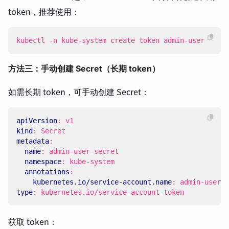
token，推荐使用：
kubectl -n kube-system create token admin-user
方法三：手动创建 Secret（长期 token）
如需长期 token，可手动创建 Secret：
apiVersion
:
v1
kind
:
Secret
metadata
:
name
:
admin-user-secret
namespace
:
kube-system
annotations
:
kubernetes.io/service-account.name
:
admin-user
type
:
kubernetes.io/service-account-token
获取 token：