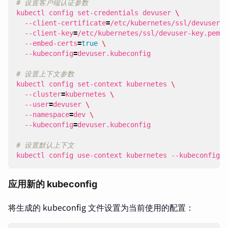
# 设置客户端认证参数
kubectl config set-credentials devuser 
  --client-certificate
=
/etc/kubernetes/ssl/devuser.p
  --client-key
=
/etc/kubernetes/ssl/devuser-key.pem 
  --embed-certs
=
true
  --kubeconfig
=
# 设置上下文参数
kubectl config set-context kubernetes 
  --cluster
=
kubernetes 
  --user
=
devuser 
  --namespace
=
dev 
  --kubeconfig
=
# 设置默认上下文
kubectl config use-context kubernetes --kubeconfig
=
d
应用新的 kubeconfig
将生成的 kubeconfig 文件设置为当前使用的配置：