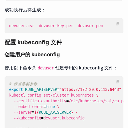
成功执行后将生成：
devuser.csr  devuser-key.pem  devuser.pem
配置 kubeconfig 文件
创建用户的 kubeconfig
使用以下命令为
创建专用的 kubeconfig 文件：
devuser
# 设置集群参数
export
KUBE_APISERVER
=
"https://172.20.0.113:6443"
kubectl config set-cluster kubernetes 
  --certificate-authority
=
/etc/kubernetes/ssl/ca.pem
  --embed-certs
=
true
  --server
=
${
KUBE_APISERVER
}
  --kubeconfig
=