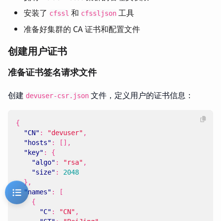
安装了
和
工具
cfssl
cfssljson
准备好集群的 CA 证书和配置文件
创建用户证书
准备证书签名请求文件
创建
文件，定义用户的证书信息：
devuser-csr.json
{
"CN"
:
"devuser"
,
"hosts"
:
[],
"key"
:
{
"algo"
:
"rsa"
,
"size"
:
2048
},
"names"
:
[
{
"C"
:
"CN"
,