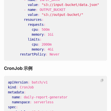
value
:
"s3://input-bucket/data.json"
- 
name
:
OUTPUT_BUCKET
value
:
"s3://output-bucket/"
resources
:
requests
:
cpu
:
500m
memory
:
1Gi
limits
:
cpu
:
2000m
memory
:
4Gi
restartPolicy
:
Never
CronJob 示例
apiVersion
:
batch/v1
kind
:
CronJob
metadata
:
name
:
daily-report-generator
namespace
:
serverless
spec
: