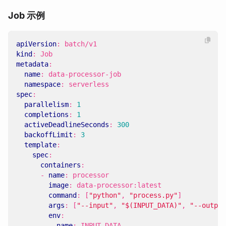
Job 示例
apiVersion
:
batch/v1
kind
:
Job
metadata
:
name
:
data-processor-job
namespace
:
serverless
spec
:
parallelism
:
1
completions
:
1
activeDeadlineSeconds
:
300
backoffLimit
:
3
template
:
spec
:
containers
:
- 
name
:
processor
image
:
data-processor:latest
command
:
[
"python"
,
"process.py"
]
args
:
[
"--input"
,
"$(INPUT_DATA)"
,
"--output
env
:
- 
name
:
INPUT_DATA