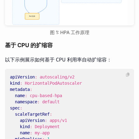
图 1: HPA 工作原理
基于 CPU 的扩缩容
以下示例展示如何基于 CPU 利用率自动扩缩容：
apiVersion
:
autoscaling/v2
kind
:
HorizontalPodAutoscaler
metadata
:
name
:
cpu-based-hpa
namespace
:
default
spec
:
scaleTargetRef
:
apiVersion
:
apps/v1
kind
:
Deployment
name
:
my-app