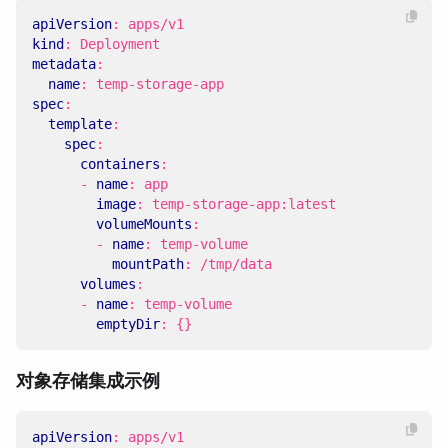
apiVersion
:
apps/v1
kind
:
Deployment
metadata
:
name
:
temp-storage-app
spec
:
template
:
spec
:
containers
:
- 
name
:
app
image
:
temp-storage-app:latest
volumeMounts
:
- 
name
:
temp-volume
mountPath
:
/tmp/data
volumes
:
- 
name
:
temp-volume
emptyDir
:
{}
对象存储集成示例
apiVersion
:
apps/v1