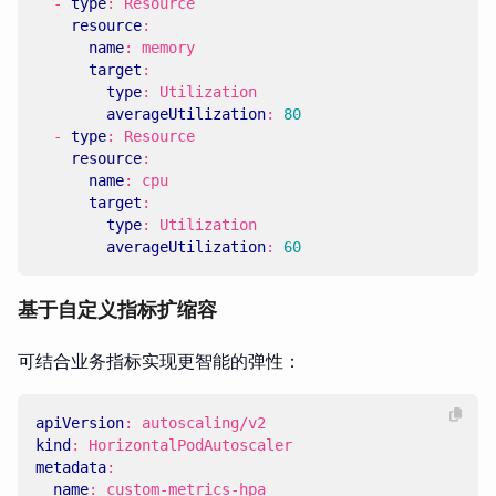
- 
type
:
Resource
resource
:
name
:
memory
target
:
type
:
Utilization
averageUtilization
:
80
- 
type
:
Resource
resource
:
name
:
cpu
target
:
type
:
Utilization
averageUtilization
:
60
基于自定义指标扩缩容
可结合业务指标实现更智能的弹性：
apiVersion
:
autoscaling/v2
kind
:
HorizontalPodAutoscaler
metadata
:
name
:
custom-metrics-hpa