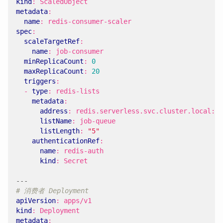
kind
:
ScaledObject
metadata
:
name
:
redis-consumer-scaler
spec
:
scaleTargetRef
:
name
:
job-consumer
minReplicaCount
:
0
maxReplicaCount
:
20
triggers
:
- 
type
:
redis-lists
metadata
:
address
:
redis.serverless.svc.cluster.local:63
listName
:
job-queue
listLength
:
"5"
authenticationRef
:
name
:
redis-auth
kind
:
Secret
---
# 消费者 Deployment
apiVersion
:
apps/v1
kind
:
Deployment
metadata
: