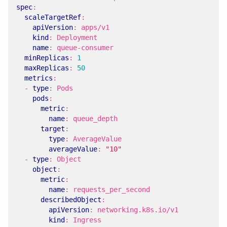
spec
:
scaleTargetRef
:
apiVersion
:
apps/v1
kind
:
Deployment
name
:
queue-consumer
minReplicas
:
1
maxReplicas
:
50
metrics
:
- 
type
:
Pods
pods
:
metric
:
name
:
queue_depth
target
:
type
:
AverageValue
averageValue
:
"10"
- 
type
:
Object
object
:
metric
:
name
:
requests_per_second
describedObject
:
apiVersion
:
networking.k8s.io/v1
kind
:
Ingress