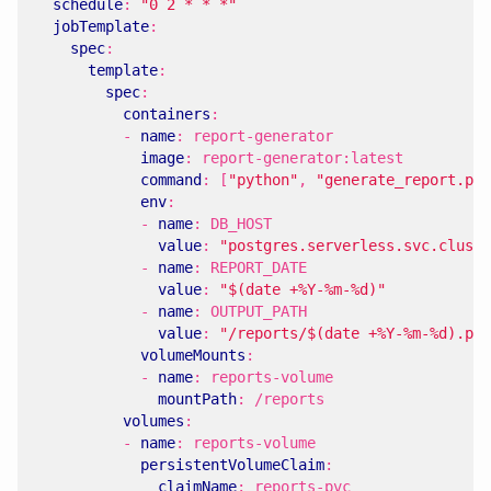
schedule
:
"0 2 * * *"
jobTemplate
:
spec
:
template
:
spec
:
containers
:
- 
name
:
report-generator
image
:
report-generator:latest
command
:
[
"python"
,
"generate_report.py"
env
:
- 
name
:
DB_HOST
value
:
"postgres.serverless.svc.clust
- 
name
:
REPORT_DATE
value
:
"$(date +%Y-%m-%d)"
- 
name
:
OUTPUT_PATH
value
:
"/reports/$(date +%Y-%m-%d).pdf
volumeMounts
:
- 
name
:
reports-volume
mountPath
:
/reports
volumes
:
- 
name
:
reports-volume
persistentVolumeClaim
:
claimName
:
reports-pvc