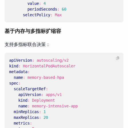
value
:
4
periodSeconds
:
60
selectPolicy
:
Max
基于内存与多指标扩缩容
支持多指标联合决策：
apiVersion
:
autoscaling/v2
kind
:
HorizontalPodAutoscaler
metadata
:
name
:
memory-based-hpa
spec
:
scaleTargetRef
:
apiVersion
:
apps/v1
kind
:
Deployment
name
:
memory-intensive-app
minReplicas
:
1
maxReplicas
:
20
metrics
: