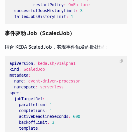
restartPolicy
:
OnFailure
successfulJobsHistoryLimit
:
3
failedJobsHistoryLimit
:
1
事件驱动 Job（ScaledJob）
结合 KEDA ScaledJob，实现事件触发的批处理：
apiVersion
:
keda.sh/v1alpha1
kind
:
ScaledJob
metadata
:
name
:
event-driven-processor
namespace
:
serverless
spec
:
jobTargetRef
:
parallelism
:
1
completions
:
1
activeDeadlineSeconds
:
600
backoffLimit
:
3
template
: