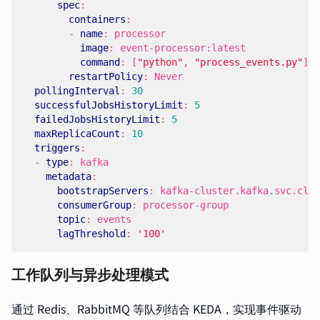
spec
:
containers
:
- 
name
:
processor
image
:
event-processor:latest
command
:
[
"python"
,
"process_events.py"
]
restartPolicy
:
Never
pollingInterval
:
30
successfulJobsHistoryLimit
:
5
failedJobsHistoryLimit
:
5
maxReplicaCount
:
10
triggers
:
- 
type
:
kafka
metadata
:
bootstrapServers
:
kafka-cluster.kafka.svc.clus
consumerGroup
:
processor-group
topic
:
events
lagThreshold
:
'100'
工作队列与异步处理模式
通过 Redis、RabbitMQ 等队列结合 KEDA，实现事件驱动