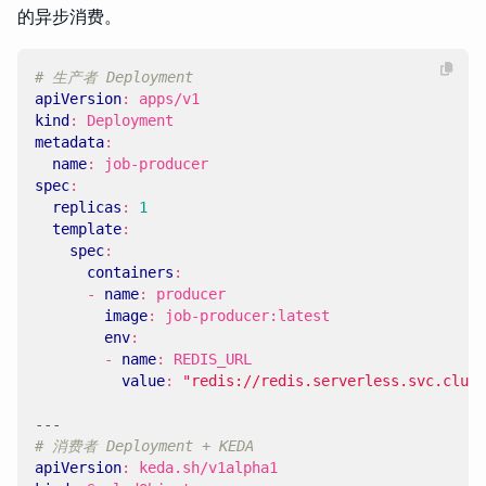
的异步消费。
# 生产者 Deployment
apiVersion
:
apps/v1
kind
:
Deployment
metadata
:
name
:
job-producer
spec
:
replicas
:
1
template
:
spec
:
containers
:
- 
name
:
producer
image
:
job-producer:latest
env
:
- 
name
:
REDIS_URL
value
:
"redis://redis.serverless.svc.clust
---
# 消费者 Deployment + KEDA
apiVersion
:
keda.sh/v1alpha1