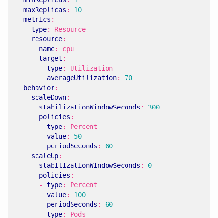
minReplicas
:
1
maxReplicas
:
10
metrics
:
- 
type
:
Resource
resource
:
name
:
cpu
target
:
type
:
Utilization
averageUtilization
:
70
behavior
:
scaleDown
:
stabilizationWindowSeconds
:
300
policies
:
- 
type
:
Percent
value
:
50
periodSeconds
:
60
scaleUp
:
stabilizationWindowSeconds
:
0
policies
:
- 
type
:
Percent
value
:
100
periodSeconds
:
60
- 
type
:
Pods