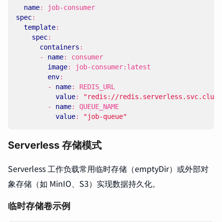
name
:
job-consumer
spec
:
template
:
spec
:
containers
:
- 
name
:
consumer
image
:
job-consumer:latest
env
:
- 
name
:
REDIS_URL
value
:
"redis://redis.serverless.svc.clust
- 
name
:
QUEUE_NAME
value
:
"job-queue"
Serverless 存储模式
Serverless 工作负载常用临时存储（emptyDir）或外部对
象存储（如 MinIO、S3）实现数据持久化。
临时存储卷示例