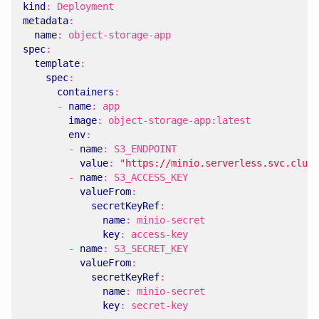
kind
:
Deployment
metadata
:
name
:
object-storage-app
spec
:
template
:
spec
:
containers
:
- 
name
:
app
image
:
object-storage-app:latest
env
:
- 
name
:
S3_ENDPOINT
value
:
"https://minio.serverless.svc.clust
- 
name
:
S3_ACCESS_KEY
valueFrom
:
secretKeyRef
:
name
:
minio-secret
key
:
access-key
- 
name
:
S3_SECRET_KEY
valueFrom
:
secretKeyRef
:
name
:
minio-secret
key
:
secret-key