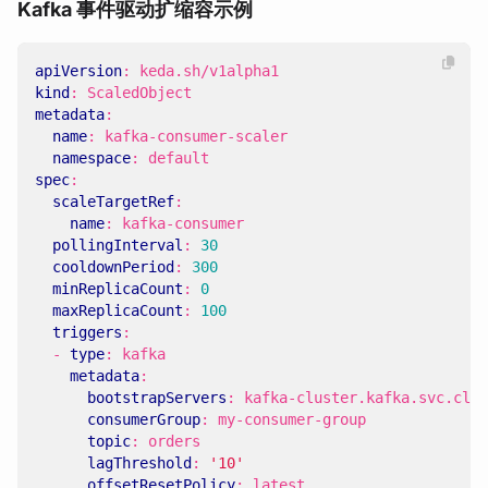
Kafka 事件驱动扩缩容示例
apiVersion
:
keda.sh/v1alpha1
kind
:
ScaledObject
metadata
:
name
:
kafka-consumer-scaler
namespace
:
default
spec
:
scaleTargetRef
:
name
:
kafka-consumer
pollingInterval
:
30
cooldownPeriod
:
300
minReplicaCount
:
0
maxReplicaCount
:
100
triggers
:
- 
type
:
kafka
metadata
:
bootstrapServers
:
kafka-cluster.kafka.svc.clus
consumerGroup
:
my-consumer-group
topic
:
orders
lagThreshold
:
'10'
offsetResetPolicy
:
latest